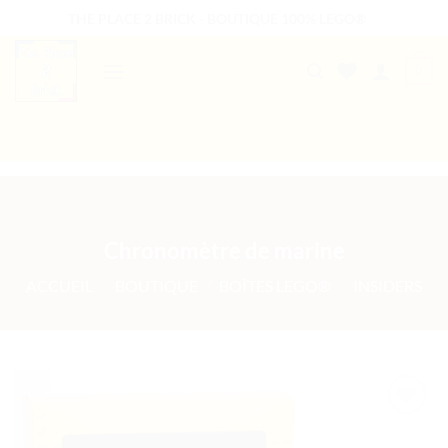
Passer
THE PLACE 2 BRICK - BOUTIQUE 100% LEGO®
au
contenu
0
B2B WELCOME
AUTRES PRESTATIONS
Chronomètre de marine
ACCUEIL
/
BOUTIQUE
/
BOÎTES LEGO®
/
INSIDERS
Ajouter