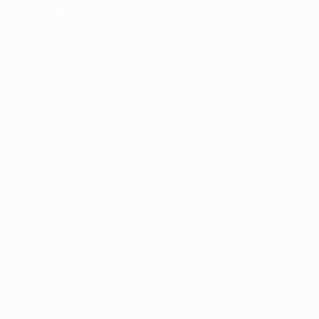
Moyens de paiement
CGV
Politique de confidentialité
Mentions légales
Plan du site XML
RESTONS EN CONTACT
+33 6 77 08 69 72
atnoc
ht@tc
calpe
irb2e
rf.kc
Facebook
Formulaire de contact