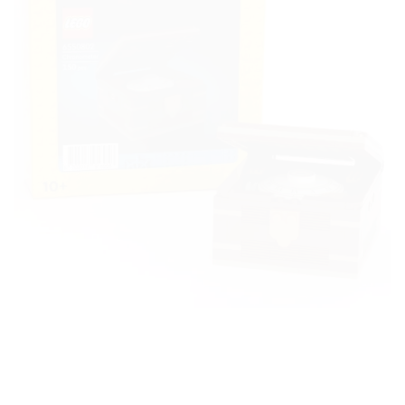
à la liste
de
souhaits