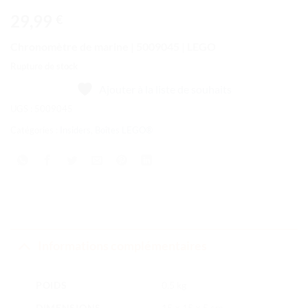
29,99
€
Chronomètre de marine | 5009045 | LEGO
Rupture de stock
Ajouter à la liste de souhaits
UGS :
5009045
Catégories :
Insiders
,
Boîtes LEGO®
Informations complémentaires
POIDS
0,5 kg
DIMENSIONS
15 × 15 × 5 cm