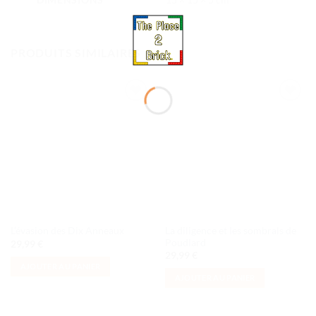
PRODUITS SIMILAIRES
Ajouter
Ajouter
à la liste
à la liste
de
de
souhaits
souhaits
La diligence et les sombrals de
L’évasion des Dix Anneaux
Poudlard
29,99
€
29,99
€
AJOUTER AU PANIER
AJOUTER AU PANIER