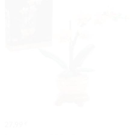
Ajouter
à la liste
de
souhaits
27,99
€