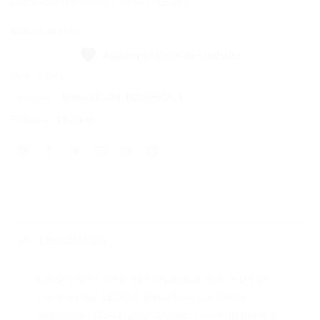
L’orchidée miniature | 10343 | LEGO
Rupture de stock
Ajouter à la liste de souhaits
UGS :
10343
Catégories :
Boîtes LEGO®
,
BOTANICALS
Étiquette :
18 ans et +
Description
Laissez votre créativité s’épanouir avec le set de
construction LEGO® Botanique L’orchidée
miniature (10343) pour adultes. Cette orchidée à