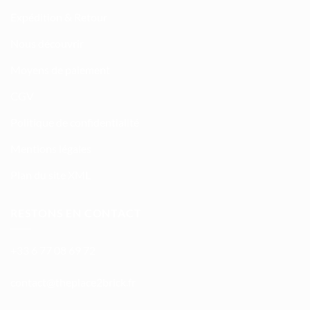
Expédition & Retour
Nous découvrir
Moyens de paiement
CGV
Politique de confidentialité
Mentions légales
Plan du site XML
RESTONS EN CONTACT
+33 6 77 08 69 72
atnoc
ht@tc
calpe
irb2e
rf.kc