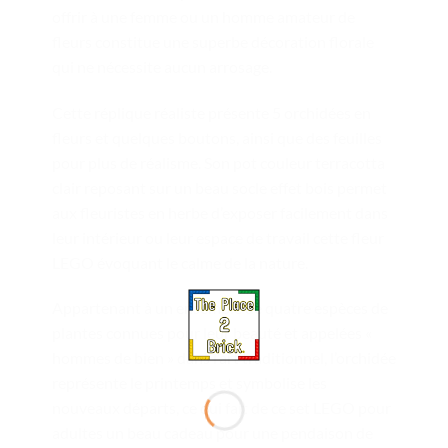
offrir à une femme ou un homme amateur de
fleurs constitue une superbe décoration florale
qui ne nécessite aucun arrosage.
Cette réplique réaliste présente 5 orchidées en
fleurs et quelques boutons, ainsi que des feuilles
pour plus de réalisme. Son pot couleur terracotta
clair reposant sur un beau socle effet bois permet
aux fleuristes en herbe d’exposer facilement dans
leur intérieur ou leur espace de travail cette fleur
LEGO évoquant le calme de la nature.
Appartenant à un ensemble de quatre espèces de
plantes connues pour leur beauté et appelées «
hommes de bien » dans l’art traditionnel, l’orchidée
représente le printemps et symbolise les
nouveaux départs, ce qui fait de ce set LEGO pour
adultes un beau cadeau pour une pendaison de