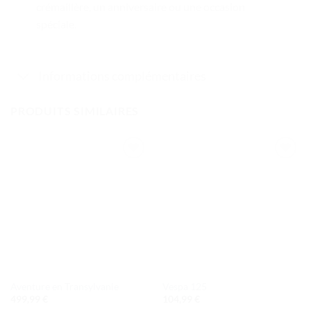
crémaillère, un anniversaire ou une occasion
spéciale.
Informations complémentaires
PRODUITS SIMILAIRES
Ajouter
Ajouter
à la liste
à la liste
de
de
souhaits
souhaits
Aventure en Transylvanie
Vespa 125
499,99
€
104,99
€