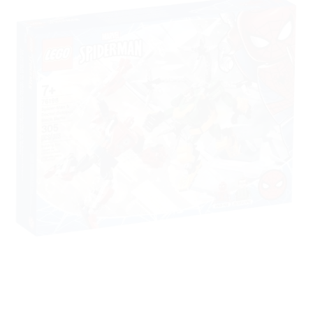
Ajouter
à la liste
de
souhaits