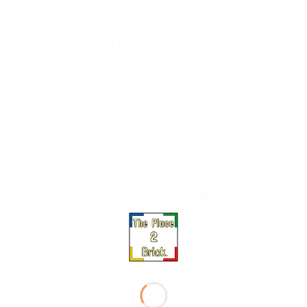
Description
Avec un puissant robot Marvel dans chaque main,
la bataille peut commencer ! Le set LEGO®
Marvel Spider-Man : La bataille des robots de
Spider-Man et Docteur Octopus (76198) propose
aux enfants deux fois plus d’action grand format.
De nombreuses fonctionnalités pour un jeu
imaginatif sans fin
Ce set mettant en scène les robots de Spider-Man
et du Docteur Octopus inclut des figurines de
pilotes, des membres articulés et d’incroyables
armes. Les enfants placent les figurines de Spider-
Man et de Docteur Octopus dans les cockpits de
leurs robots. Les membres articulés des robots,
leurs puissants fusils, les éléments toile et de
nombreux autres accessoires amusants font