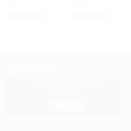
Évolution
Man de Tony Stark
24,99
€
39,99
€
AJOUTER AU PANIER
AJOUTER AU PANIER
PROCHAINES DATES
EXPO : CH’TI BRICK À ARRAS
28 & 29 Juin 2025
EN SAVOIR +