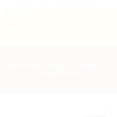
Passer
THE PLACE 2 BRICK - BOUTIQUE 100% LEGO®
au
contenu
0
B2B WELCOME
AUTRES PRESTATIONS
La bataille des robots de Spider-Man et
Docteur Octopus
ACCUEIL
/
BOUTIQUE
/
BOÎTES LEGO®
/
MARVEL