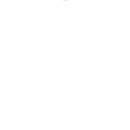
revivre aux jeunes super-héros l’action des films
Marvel et leur permettent d’inventer leurs
propres histoires.
Informations complémentaires
PRODUITS SIMILAIRES
Ajouter
Ajouter
à la liste
à la liste
de
de
souhaits
souhaits
Le dragon du tonnerre de Jay –
L’armure sakaarienne d’Iron