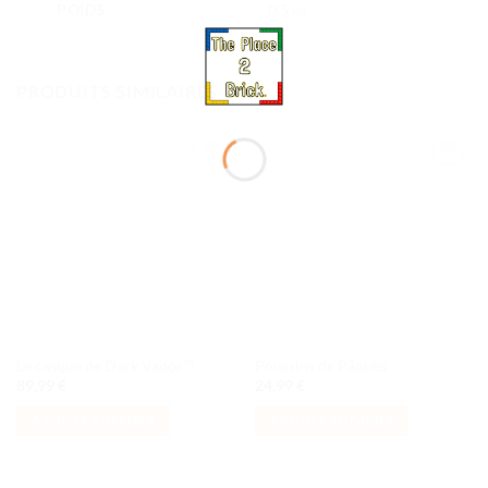
POIDS
0,5 kg
PRODUITS SIMILAIRES
Ajouter
Ajouter
à la liste
à la liste
de
de
souhaits
souhaits
Le casque de Dark Vador™
Poussins de Pâques
89,99
€
24,99
€
AJOUTER AU PANIER
AJOUTER AU PANIER