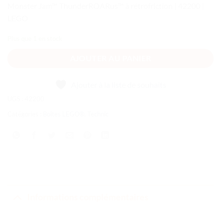
Monster Jam™ ThunderROARus™ à rétrofriction | 42200 |
LEGO
Plus que 1 en stock
AJOUTER AU PANIER
Ajouter à la liste de souhaits
UGS :
42200
Catégories :
Boîtes LEGO®
,
Technic
Informations complémentaires