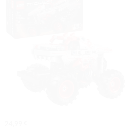
Ajouter
à la liste
de
souhaits
24,99
€