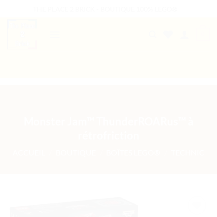
Passer
THE PLACE 2 BRICK - BOUTIQUE 100% LEGO®
au
contenu
0
B2B WELCOME
AUTRES PRESTATIONS
Monster Jam™ ThunderROARus™ à
rétrofriction
ACCUEIL
/
BOUTIQUE
/
BOÎTES LEGO®
/
TECHNIC