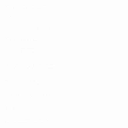
Moyens de paiement
CGV
Politique de confidentialité
Mentions légales
Plan du site XML
RESTONS EN CONTACT
+33 6 77 08 69 72
atnoc
ht@tc
calpe
irb2e
rf.kc
Facebook
Formulaire de contact