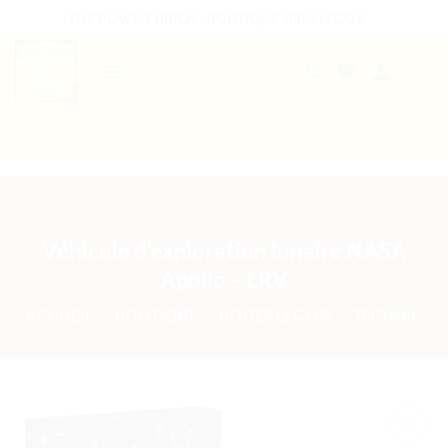
Passer
THE PLACE 2 BRICK - BOUTIQUE 100% LEGO®
au
contenu
0
B2B WELCOME
AUTRES PRESTATIONS
Véhicule d’exploration lunaire NASA
Apollo – LRV
ACCUEIL
/
BOUTIQUE
/
BOÎTES LEGO®
/
TECHNIC