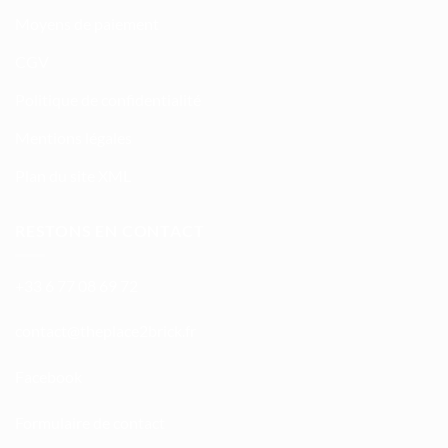
Moyens de paiement
CGV
Politique de confidentialité
Mentions légales
Plan du site XML
RESTONS EN CONTACT
+33 6 77 08 69 72
atnoc
ht@tc
calpe
irb2e
rf.kc
Facebook
Formulaire de contact