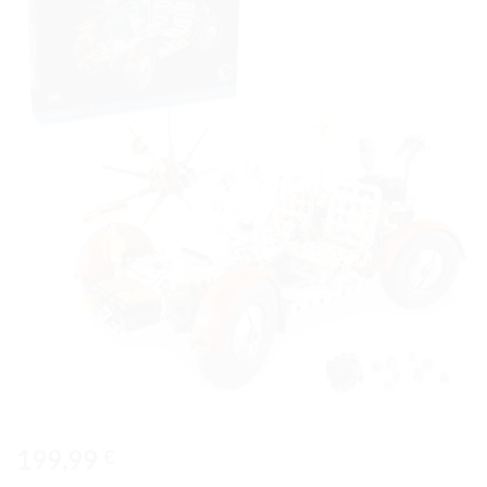
Ajouter
à la liste
de
souhaits
199,99
€