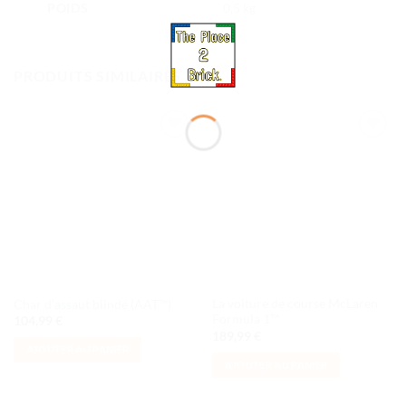
POIDS
0,5 kg
PRODUITS SIMILAIRES
Ajouter
Ajouter
à la liste
à la liste
de
de
souhaits
souhaits
La voiture de course McLaren
Char d’assaut blindé (AAT™)
Formula 1™
104,99
€
189,99
€
AJOUTER AU PANIER
AJOUTER AU PANIER