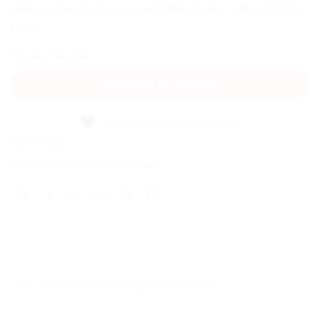
Véhicule d’exploration lunaire NASA Apollo – LRV | 42182 |
LEGO
Plus que 1 en stock
AJOUTER AU PANIER
Ajouter à la liste de souhaits
UGS :
42182
Catégories :
Boîtes LEGO®
,
Technic
Informations complémentaires