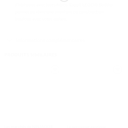
d’histoires avec leurs héros. L’appli LEGO® Builder
permet de vivre une aventure de construction
intuitive avec votre enfant.
Informations complémentaires
PRODUITS SIMILAIRES
Ajouter
Ajouter
à la liste
à la liste
de
de
souhaits
souhaits
Les marchés de NINJAGO®
Le perroquet exotique