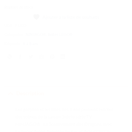
Rupture de stock
Ajouter à la liste de souhaits
UGS :
71833
Catégories :
NINJAGO®
,
Boîtes LEGO®
Étiquette :
6 à 8 ans
Description
Les garçons et les filles dès 8 ans peuvent recréer
des scènes de la saison 3 de la série TV
NINJAGO® : Le Soulèvement des Dragons avec
Le Super Avion Tempête de Ras et Arin (71833).