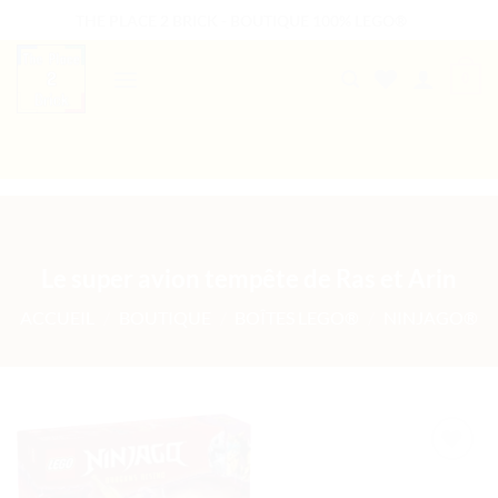
Passer
THE PLACE 2 BRICK - BOUTIQUE 100% LEGO®
au
contenu
0
B2B WELCOME
AUTRES PRESTATIONS
Le super avion tempête de Ras et Arin
ACCUEIL
/
BOUTIQUE
/
BOÎTES LEGO®
/
NINJAGO®
Ajouter