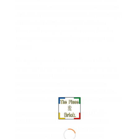
Ce set LEGO®, qui inclut un avion avec un drone
amovible et une capsule d’évasion, un mini dragon
ainsi que les minifigurines d’Arin, Ras et un
Guerrier draconique, possède tout ce dont les
enfants ont besoin pour s’amuser pendant des
heures.
Ce superbe jouet contient un drone à tête de
dragon détachable doté de lames et de moteurs
amovibles faisant office d’armes, 2 cockpits, dont
un qui, une fois détaché, forme une capsule
d’évasion avec des ailes, 2 canons à ressort, des
ailes réglables et des lames tempête tournoyantes.
La gamme de sets de construction LEGO®
NINJAGO® (vendus séparément) inclut des
dragons, des véhicules et des temples qui
encouragent les fans à inventer une foule