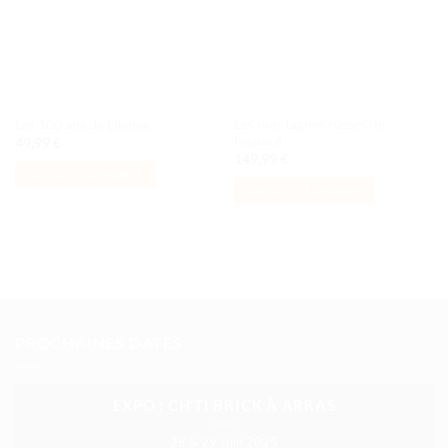
Les montagnes russes de
Les 100 ans de Disney
l’espace
49,99
€
149,99
€
AJOUTER AU PANIER
AJOUTER AU PANIER
PROCHAINES DATES
EXPO : CH’TI BRICK À ARRAS
28 & 29 Juin 2025