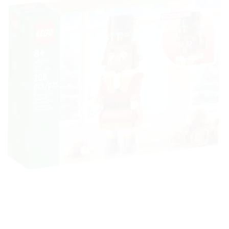
Ajouter
à la liste
de
souhaits