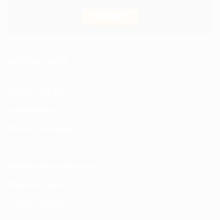
EN SAVOIR +
INFORMATION
Expédition & Retour
Nous découvrir
Moyens de paiement
CGV
Politique de confidentialité
Mentions légales
Plan du site XML