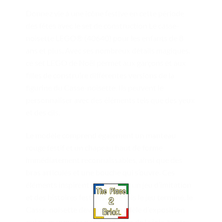
Donnez vie à une icône festive en cette période
des fêtes avec le set de construction Le casse-
noisette LEGO® (40640) pour les enfants de 8
ans et plus. Avec ses nombreux détails magiques,
ce set LEGO de Noël permet aux garçons et aux
filles de construire différentes versions de la
figurine du Casse-noisette. Ils peuvent le
personnaliser avec des éléments tels que des yeux
et des cils.
Le modèle comprend également un manteau
rouge festif et un chapeau haut de forme
immédiatement reconnaissables, ainsi que des
bras articulés et une bouche qui s’ouvre. Ces
éléments inspirent aux enfants un jeu d’imitation
et des histoires festives. Une fois le jeu terminé, le
Casse-noisette devient un modèle d’exposition
qui ne manquera pas d’apporter de la joie à votre