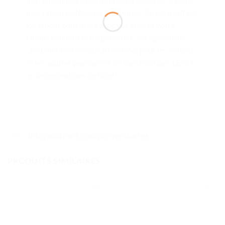
décoration de fêtes de fin d’année. Ce set festif est
idéal pour construire avec vos amis et votre
famille pendant cette période. C’est également
une belle idée de cadeau de Noël pour les enfants
et les adultes passionnés de constructions LEGO
et de décorations de Noël.
Informations complémentaires
PRODUITS SIMILAIRES
Ajouter
Ajouter
à la liste
à la liste
de
de
souhaits
souhaits