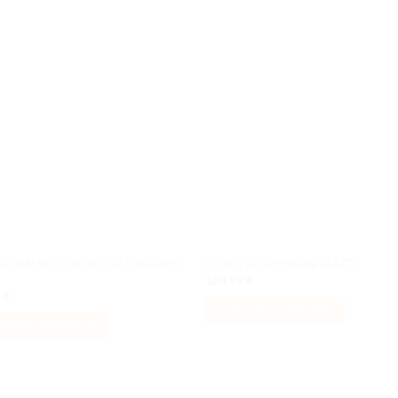
Ajouter
Ajou
à la liste
à la l
de
de
souhaits
souha
crofighter Y-Wing™ du Capitaine
Char d’assaut blindé (AAT™)
104,99
€
9
€
AJOUTER AU PANIER
OUTER AU PANIER