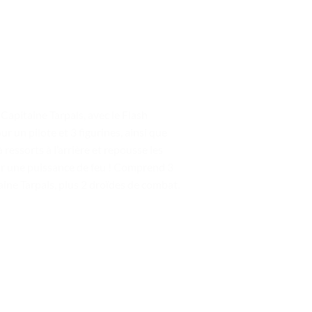
 Capitaine Tarpals, avec le Flash
r un pilote et 3 figurines, ainsi que
ressorts à l’arrière et repousse les
ur une puissance de feu ! Comprend 3
aine Tarpals, plus 2 droïdes de combat.