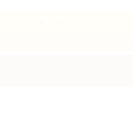
0
PANIER /
0,00
€
| 75091 | LEGO®