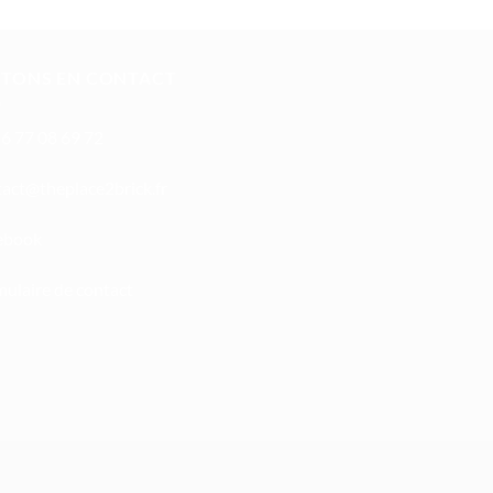
STONS EN CONTACT
6 77 08 69 72
oc
ht@tc
calpe
irb2e
rf.kc
ebook
ulaire de contact