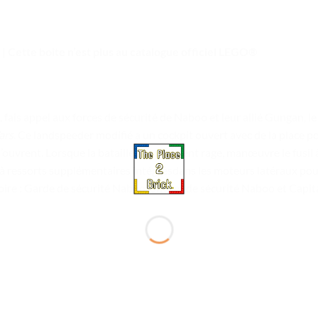
 | Cette boite n’est plus au catalogue officiel LEGO®
, fais appel aux forces de sécurité de Naboo et leur allié Gungan, le
ars
. Ce landspeeder modifié a un cockpit ouvert avec de la place pou
vrent. Lorsque la bataille fait vraiment rage, manœuvre le fusil à 
s à ressorts supplémentaires intégrésdans les moteurs latéraux po
oire : Garde de sécurité Naboo, officier de sécurité Naboo et Capit