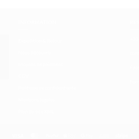
INFORMATION
RE
+33 
Expédition & Retour
Nous découvrir
atn
Moyens de paiement
Fac
CGV
Form
Politique de confidentialité
Mentions légales
Plan du site XML
Visa
MasterCard
PayPal
Apple
Google
Bank
Stripe