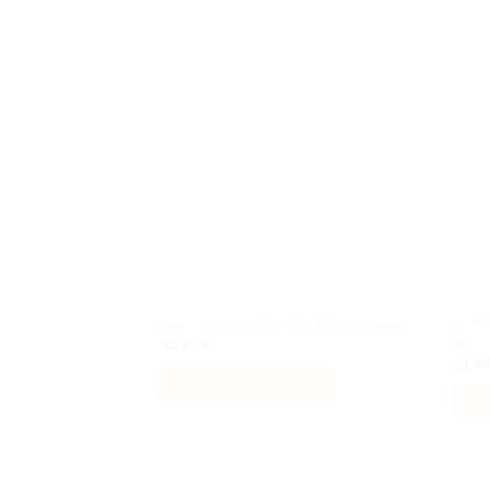
Ajouter
à la liste
de
souhaits
Le Mi
Le chasseur Jedi d’Obi-Wan Kenobi
Rex
34,99
€
13,9
AJOUTER AU PANIER
AJ