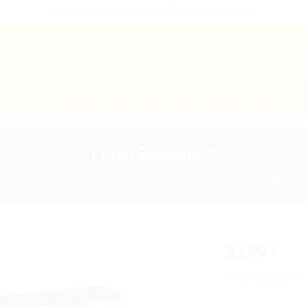
THE PLACE 2 BRICK - BOUTIQUE 100% LEGO®
B2B WELCOME
AUTRES PRESTATIONS
Flash Speeder™
ACCUEIL
/
BOUTIQUE
/
BOÎTES LEGO®
/
STAR WARS™
53,99
€
Ajouter
Flash Speeder™ 
à la liste
de