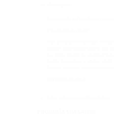
Description
Boite issue de notre collection privée
Présentation du produit :
Alors que la bataille de Naboo fait rage
Speeder manœuvrable LEGO®
Star W
des compartiments de rangement qui s’ou
droïdes de combat. Il y a même 2 fusil
figurines avec leurs armes et un access
Voir toute la boutique
Informations complémentaires
PRODUITS SIMILAIRES