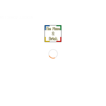
 | 30602 | LEGO®
Ajouter
Ajou
à la liste
à la l
de
de
souhaits
souha