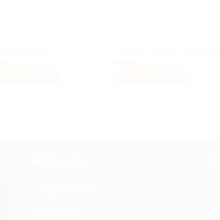
sque de Boba Fett™
Le chasseur Jedi d’Obi-Wan Kenob
99
€
34,99
€
OUTER AU PANIER
AJOUTER AU PANIER
INFORMATION
RE
+33 
Expédition & Retour
Nous découvrir
atn