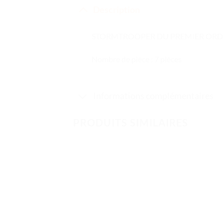
Description
STORMTROOPER DU PREMIER ORDRE
Nombre de pièce : 7 pièces
Informations complémentaires
PRODUITS SIMILAIRES
Ajouter
à la liste
de
souhaits