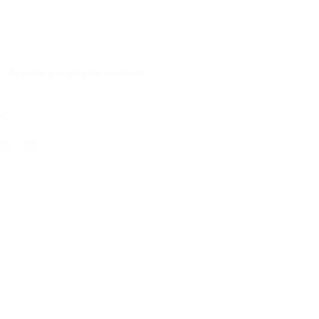
6
Ajouter à la liste de souhaits
s™