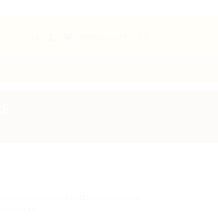
0
PANIER /
0,00
€
RE
re collection privée | Cette boite n’est plus
iciel LEGO®