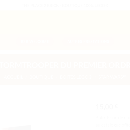
THE PLACE 2 BRICK - BOUTIQUE 100% LEGO®
B2B WELCOME
AUTRES PRESTATIONS
TORMTROOPER DU PREMIER ORD
ACCUEIL
/
BOUTIQUE
/
BOÎTES LEGO®
/
STAR WARS™
15,00
€
Ajouter
Boite issue de not
à la liste
au catalogue off
de