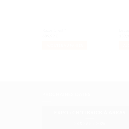
Razor Crest™
Le ca
689,99
€
139,
AJOUTER AU PANIER
AJ
PROCHAINES DATES
EXPO : CH’TI BRICK À ARRAS
28 & 29 Juin 2025