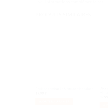
Informations complémentaires
PRODUITS SIMILAIRES
Ajouter
à la liste
de
souhaits
Diora
Pack de combat Le Siège de Mandalore
Mill
19,99
€
39,9
AJOUTER AU PANIER
AJ