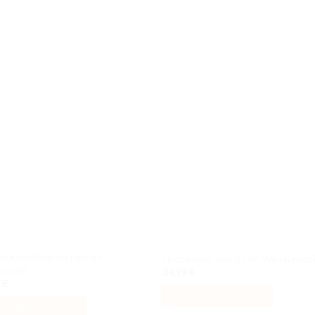
Ajouter
Ajou
à la liste
à la l
de
de
souhaits
souha
ma des fêtes du Faucon
Le chasseur Jedi d’Obi-Wan Kenob
ennium
34,99
€
9
€
AJOUTER AU PANIER
OUTER AU PANIER