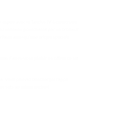
 espoir avec le Tantive IV à construire
 du vaisseau pourchassé par un croiseur
criteau ainsi qu’une brique spéciale
ne. Faites-vous plaisir ou offrez ce set
. Vous pouvez télécharger l’appli
vos sets au même endroit.