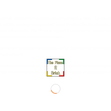
senties en regardant la scène d’ouverture de
Star Wars
: Un nouvel
réativité soit avec vous pendant la construction des détails culte
votre véhicule
Star Wars
™ sur le support à construire et ajoutez l’é
ur obtenir une décoration fascinante.
 partie de la collection de vaisseaux LEGO
Star Wars
de taille moyen
llectionneurs.
 adultes propose une expérience de construction créative complexe
oter vos modèles en 3D, suivre votre progression et sauvegarder 