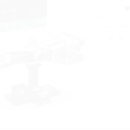
souhaits
UGS :
75376
Catégorie :
Star War