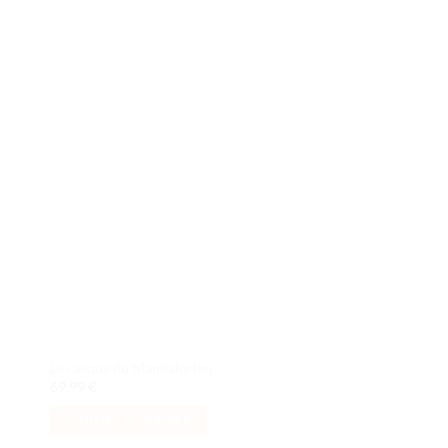
ter
Ajouter
iste
à la liste
de
its
souhaits
i
Le casque du Mandalorien
LEGO Star Wars Colle
69,99
€
19,99
€
AJOUTER AU PANIER
AJOUTER AU PANI