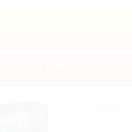
THE PLACE 2 BRICK - BOUTIQUE 100% LEGO®
B2B WELCOME
AUTRES PRESTATIONS
Tantive IV™
ACCUEIL
/
BOUTIQUE
/
BOÎTES LEGO®
/
STAR WARS™
76,99
€
Ajouter
Tantive IV™ | 75
à la liste
de
Rupture de stock