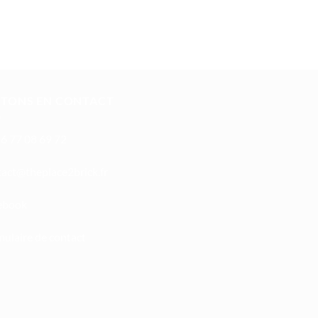
STONS EN CONTACT
6 77 08 69 72
oc
ht@tc
calpe
irb2e
rf.kc
ebook
ulaire de contact