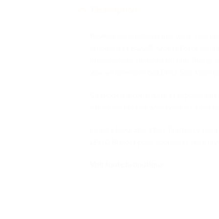
Description
Revivez les émotions que vous avez res
en briques LEGO®. Que la Force de la c
interstellaire au début du film. Placez 
25e anniversaire de LEGO
Star Wars
po
Ce modèle à construire et exposer fait
à d’autres fans de
Star Wars
ou à des co
Le set LEGO
Star Wars
Tantive IV pour
LEGO Builder pour zoomer et faire piv
Voir toute la boutique