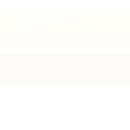
0
PANIER /
0,00
€
376 | LEGO