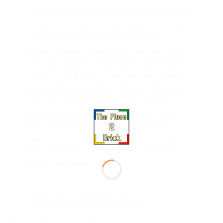
Une aventure épique avec le Major Vonreg et son
Tie Fighter. Les enfants vont redécouvrir la série
d’animation Star Wars résistance avec le TIE
Fighter de Major Vonreg LEGO Star Wars 75240.
Ce modèle détaillé comprend des coloris noir et
rouge, un cockpit qui s’ouvre avec de la place pour
asseoir la figurine du Major Vonreg à l’intérieur,
ainsi que 2 canons à ressorts qui tirent en
bougeant le déclencheur à gauche et à droite. Ce
jouet de construction comprend également les
figurines de la Générale Leia et de Kaz Xiono
LEGO Star Wars et une figurine du droïde R1-J5
LEGO, alias Bucket.
Informations complémentaires