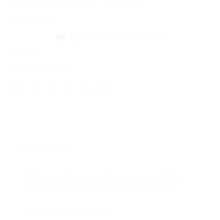
Tie Fighter Major Vonreg | 75240 | LEGO
Rupture de stock
Ajouter à la liste de souhaits
UGS :
75240
Catégorie :
Star Wars™
Description
Boite issue de notre collection privée | Cette
boite n’est plus au catalogue officiel LEGO®
Présentation du produit :