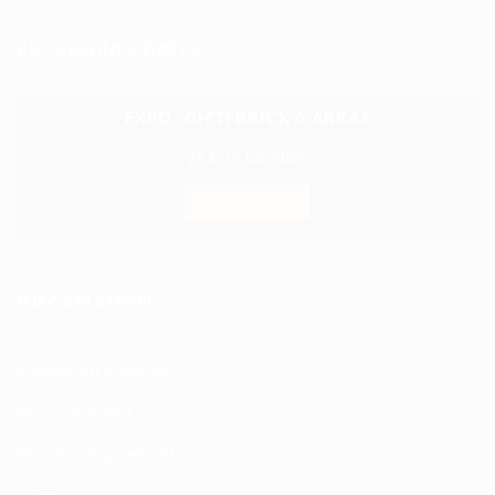
PROCHAINES DATES
EXPO : CH’TI BRICK À ARRAS
28 & 29 Juin 2025
EN SAVOIR +
INFORMATION
Expédition & Retour
Nous découvrir
Moyens de paiement
CGV