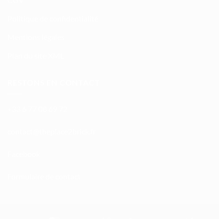
Politique de confidentialité
Mentions légales
Plan du site XML
RESTONS EN CONTACT
+33 6 77 08 69 72
atnoc
ht@tc
calpe
irb2e
rf.kc
Facebook
Formulaire de contact