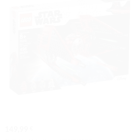
Ajouter
à la liste
de
souhaits
149,99
€