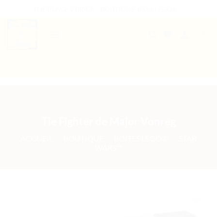
Passer
THE PLACE 2 BRICK - BOUTIQUE 100% LEGO®
au
contenu
0
B2B WELCOME
AUTRES PRESTATIONS
Tie Fighter de Major Vonreg
ACCUEIL
/
BOUTIQUE
/
BOÎTES LEGO®
/
STAR
WARS™