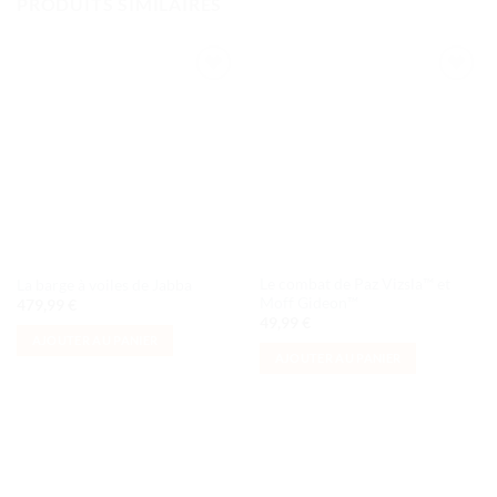
PRODUITS SIMILAIRES
Ajouter
Ajouter
à la liste
à la liste
de
de
souhaits
souhaits
Le combat de Paz Vizsla™ et
La barge à voiles de Jabba
Moff Gideon™
479,99
€
49,99
€
AJOUTER AU PANIER
AJOUTER AU PANIER