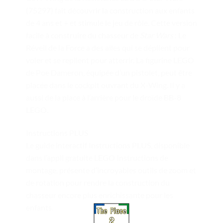
(75297) fait découvrir la construction aux enfants
de 4 ans et + et stimule le jeu de rôle. Cette version
facile à construire du chasseur de
Star Wars
: Le
Réveil de la Force a des ailes qui se déplient pour
voler et se replient pour atterrir. La figurine LEGO
de Poe Dameron, équipée d’un pistolet, peut être
placée dans le cockpit ouvrant du X-Wing. Il y a
aussi de la place à l’arrière pour le droïde BB-8
LEGO.
Instructions PLUS
Le guide interactif Instructions PLUS, disponible
dans l’appli gratuite LEGO Instructions de
montage, présente d’incroyables outils de zoom et
de rotation pour rendre la construction du
chasseur encore plus enrichissante pour les
enfants.