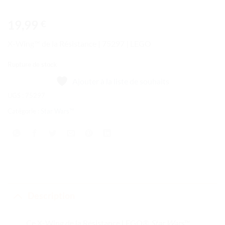
19,99
€
X-Wing™ de la Résistance | 75297 | LEGO
Rupture de stock
Ajouter à la liste de souhaits
UGS :
75297
Catégorie :
Star Wars™
Description
Ce X-Wing de la Résistance LEGO®
Star Wars
™