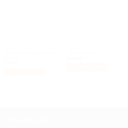
Ajouter
Ajouter
à la liste
à la liste
de
de
souhaits
souhaits
Le centre d’entraînement de
Ghost et Phantom II
Kamino
234,99
€
39,99
€
AJOUTER AU PANIER
AJOUTER AU PANIER
PROCHAINES DATES