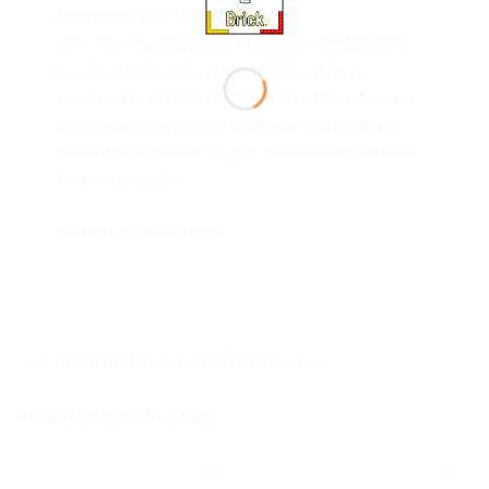
Bienvenue aux 4 ans et +
Avec les sets à construire LEGO®
Star Wars
4+,
les enfants de 4 ans et plus découvrent la
construction LEGO et la saga
Star Wars
. Avec les
bases de démarrage, ils peuvent construire des
véhicules, bâtiments et plus encore, seuls ou avec
l’aide d’un adulte.
Voir toute la boutique
Informations complémentaires
PRODUITS SIMILAIRES