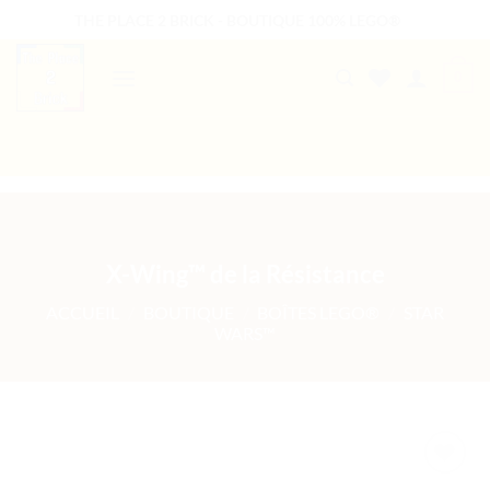
Passer
THE PLACE 2 BRICK - BOUTIQUE 100% LEGO®
au
contenu
0
B2B WELCOME
AUTRES PRESTATIONS
X-Wing™ de la Résistance
ACCUEIL
/
BOUTIQUE
/
BOÎTES LEGO®
/
STAR
WARS™