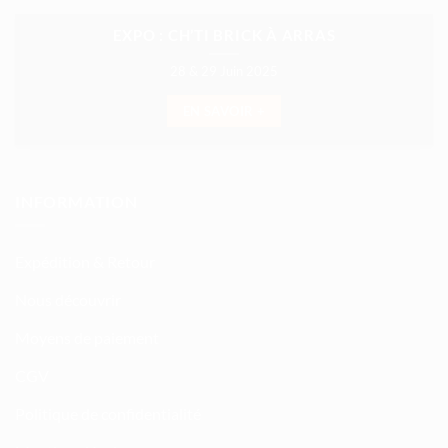
EXPO : CH’TI BRICK À ARRAS
28 & 29 Juin 2025
EN SAVOIR +
INFORMATION
Expédition & Retour
Nous découvrir
Moyens de paiement
CGV
Politique de confidentialité