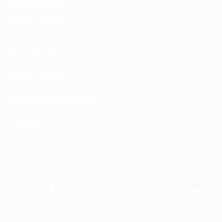
Mentions légales
Plan du site XML
RESTONS EN CONTACT
+33 6 77 08 69 72
atnoc
ht@tc
calpe
irb2e
rf.kc
Facebook
Formulaire de contact
Visa
MasterCard
PayPal
Apple
Google
Bank
Stripe
Pay
Pay
Transfer
Ce site n'a pas de lien, n'est pas sponsorisé, ni approuvé par LEGO®
The Place 2 Brick, SARL au capital social de 1.500 Euro.