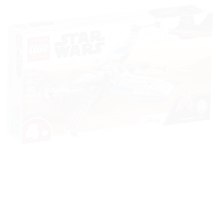
Ajouter
à la liste
de
souhaits