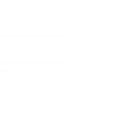
s (71033).
nages légendaires des Muppets de
 incluant Animal, Beaker, Dr Bunsen,
dorf.