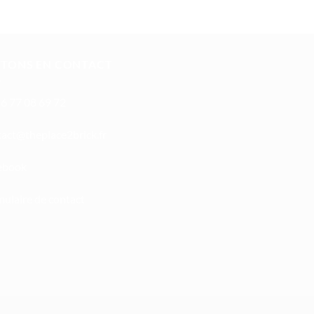
STONS EN CONTACT
6 77 08 69 72
oc
ht@tc
calpe
irb2e
rf.kc
ebook
ulaire de contact