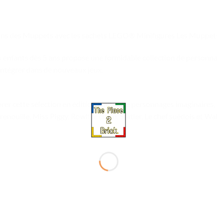
fans des Muppets avec les sachets LEGO® Minifigures Les Muppet
es enfants dès 5 ans propose une formidable collection de person
 intégrer dans de nouveaux jeux.
orer cette sélection en édition limitée de personnages imaginaires,
renouille, Miss Piggy, Rowlf le chien, Statler, Le chef suédois et Wal