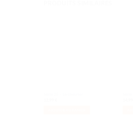
PRODUITS SIMILAIRES
Ajouter
à la liste
de
souhaits
Série 25 – Le chevrier
Série 
12,99
€
14,9
AJOUTER AU PANIER
AJ