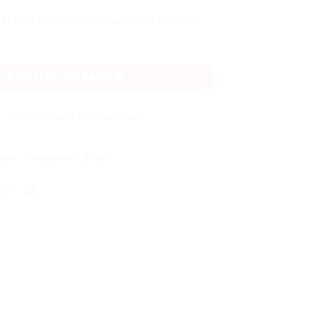
refermé proprement pour contrôle visuel.
AJOUTER AU PANIER
Ajouter à la liste de souhaits
ppets
,
Minifigurines LEGO®