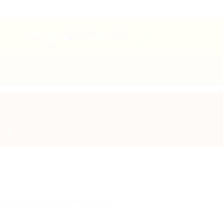
0
PANIER /
0,00
€
ETS
gure de la série 71033 – Dr. Bunsen