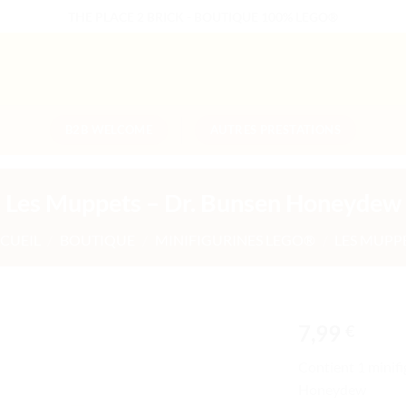
THE PLACE 2 BRICK - BOUTIQUE 100% LEGO®
B2B WELCOME
AUTRES PRESTATIONS
Les Muppets – Dr. Bunsen Honeydew
CUEIL
/
BOUTIQUE
/
MINIFIGURINES LEGO®
/
LES MUPP
7,99
€
Ajouter
Contient 1 minifi
à la liste
Honeydew
de