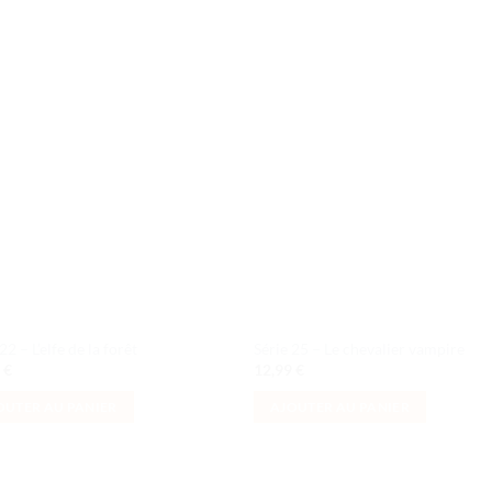
Ajouter
Ajou
à la liste
à la l
de
de
souhaits
souha
22 – L’elfe de la forêt
Série 25 – Le chevalier vampire
9
€
12,99
€
OUTER AU PANIER
AJOUTER AU PANIER