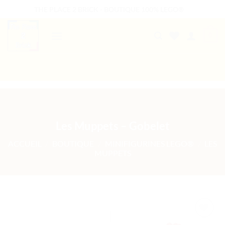
Passer
THE PLACE 2 BRICK - BOUTIQUE 100% LEGO®
au
contenu
0
B2B WELCOME
AUTRES PRESTATIONS
Les Muppets – Gobelet
ACCUEIL
/
BOUTIQUE
/
MINIFIGURINES LEGO®
/
LES
MUPPETS