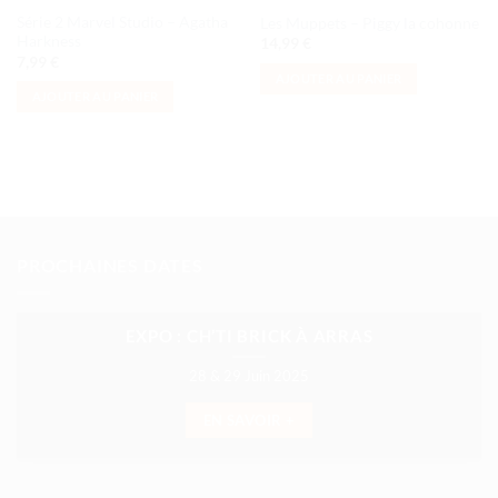
Série 2 Marvel Studio – Agatha
Les Muppets – Piggy la cohonne
Harkness
14,99
€
7,99
€
AJOUTER AU PANIER
AJOUTER AU PANIER
PROCHAINES DATES
EXPO : CH’TI BRICK À ARRAS
28 & 29 Juin 2025
EN SAVOIR +