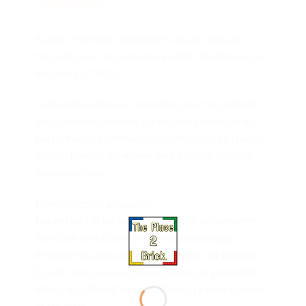
Description
Faites le bonheur des enfants ou des fans des
Muppets avec les sachets LEGO® Minifigures Les
Muppets (71033).
Cette série unique et exclusive pour les enfants
dès 5 ans propose une formidable collection de
personnages légendaires des Muppets de Disney,
à collectionner, à exposer ou à intégrer dans de
nouveaux jeux.
Une collection amusante
Les enfants et les fans adultes vont adorer cette
sélection en édition limitée de personnages
imaginaires, incluant Animal, Beaker, Dr Bunsen,
Fozzie l’ours, Gonzo, Janice, Kermit la grenouille,
Miss Piggy, Rowlf le chien, Statler, Le chef suédois
et Waldorf.