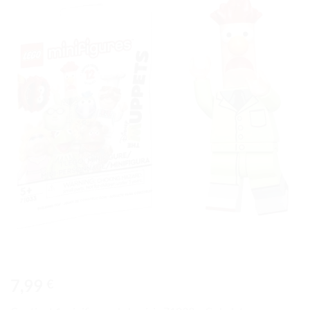
Ajouter
à la liste
de
souhaits
7,99
€