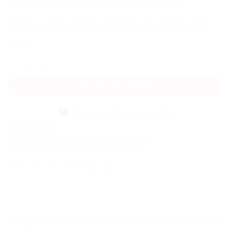
Contient 1 minifigure de la série 71033 – Gobelet
Sachet ouvert et refermé proprement pour contrôle visuel.
En stock
quantité de Les Muppets - Gobelet
AJOUTER AU PANIER
Ajouter à la liste de souhaits
UGS :
71033-03
Catégories :
Les Muppets
,
Minifigurines LEGO®