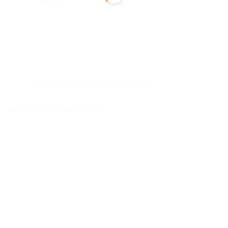
Informations complémentaires
PRODUITS SIMILAIRES
Ajouter
Ajouter
à la liste
à la liste
de
de
souhaits
souhaits