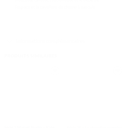
l’espace et la cavalière de cheval à bascule.
Informations complémentaires
PRODUITS SIMILAIRES
Ajouter
Ajouter
à la liste
à la liste
de
de
souhaits
souhaits
Série 2 Marvel Studio – Kate
Série 25 – Le chevalier vampire