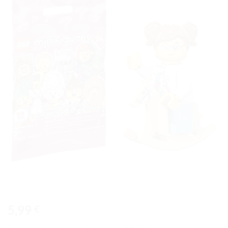
Ajouter
à la liste
de
souhaits
5,99
€