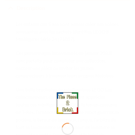
Description
Les enfants dès 5 ans vont adorer créer des scènes
amusantes avec les sachets identifiés LEGO®
Minifigures Série 24 (71037).
Ces personnages (nouveautés de janvier 2023)
sont parfaits pour compléter une collection,
décorer une pièce ou inviter les jeunes
constructeurs à inventer leurs propres histoires.
Une belle brochette de minifigurines LEGO Les
collectionneurs de tous âges vont apprécier
toutes ces minifigurines LEGO : le fan en costume
de T-Rex, l’aristocrate baroque, le robot guerrier, la
potière, le livreur de journaux, l’orque, l’arbitre de
foot, la fauconnière, le protecteur de la nature, la
mascotte carotte, l’astronaute et le bébé de