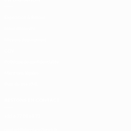
Expédition & Retour
Nous découvrir
Moyens de paiement
CGV
Politique de confidentialité
Mentions légales
Plan du site XML
RESTONS EN CONTACT
+33 6 77 08 69 72
atnoc
ht@tc
calpe
irb2e
rf.kc