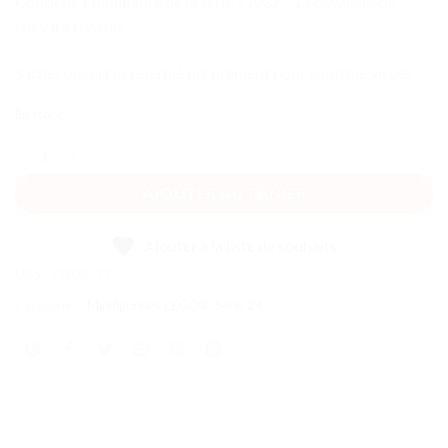
Contient 1 minifigure de la série 71037 – La cavalière de
cheval à bascule
Sachet ouvert et refermé proprement pour contrôle visuel.
En stock
quantité de Série 24 - La cavalière de cheval à bascule
AJOUTER AU PANIER
Ajouter à la liste de souhaits
UGS :
71037-11
Catégories :
Minifigurines LEGO®
,
Série 24