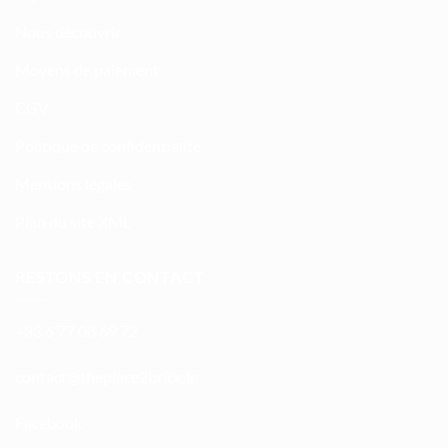
Nous découvrir
Moyens de paiement
CGV
Politique de confidentialité
Mentions légales
Plan du site XML
RESTONS EN CONTACT
+33 6 77 08 69 72
atnoc
ht@tc
calpe
irb2e
rf.kc
Facebook