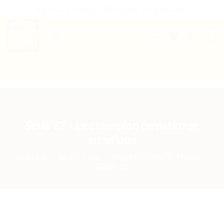
Passer
THE PLACE 2 BRICK - BOUTIQUE 100% LEGO®
au
contenu
0
B2B WELCOME
AUTRES PRESTATIONS
Série 22 – Le champion de patinage
artistique
ACCUEIL
/
BOUTIQUE
/
MINIFIGURINES LEGO®
/
SÉRIE 22