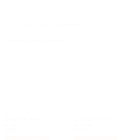
Informations complémentaires
PRODUITS SIMILAIRES
Ajouter
Ajouter
à la liste
à la liste
de
de
souhaits
souhaits
Disney 100 Série 03 – Dr.
Disney 100 Série 03 –
Facilier
Pinocchio
6,99
€
7,99
€
AJOUTER AU PANIER
AJOUTER AU PANIER