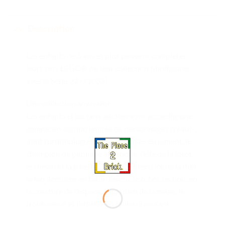
Description
Les enfants de 5 ans et plus peuvent compléter
leurs sets LEGO® ou leur collection Minifigures
avec la Série 22 (71032).
Une collection amusante
Les enfants et les fans adultes vont accueillir une
gamme en édition limitée de personnages créatifs,
dont l’ornithologue, la fan déguisée en piment, le
champion de patinage artistique, l’elfe de la forêt,
le cheval et la palefrenière, la protectrice de la nuit,
la fan déguisée en raton laveur, le robot technicien,
la créature de l’espace, le gardien de la neige, le
troubadour et l’athlète en fauteuil roulant.