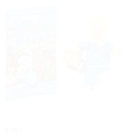
Ajouter
à la liste
de
souhaits
8,99
€