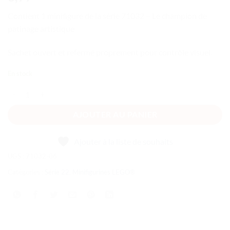
Contient 1 minifigure de la série 71032 – Le champion de
patinage artistique
Sachet ouvert et refermé proprement pour contrôle visuel.
En stock
quantité de Série 22 - Le champion de patinage artistique
AJOUTER AU PANIER
Ajouter à la liste de souhaits
UGS :
71032-06
Catégories :
Série 22
,
Minifigurines LEGO®