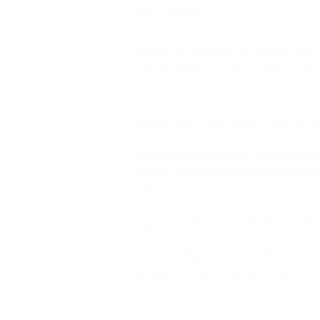
Description
Les fans de Marvel et les enfants de 5 
LEGO® Minifigures Marvel Série 2 (71
La suite tant attendue de la Série 1 à 
peuvent être collectionnés, exposés ou 
Les jeunes constructeurs vont adorer d
uniques : Agatha Harkness, Kate Bisho
Echo.
Superbes cadeaux pour les fans de Ma
Les 12 minifigurines LEGO Marvel déta
possibilités à offrir à un fan de LEGO.