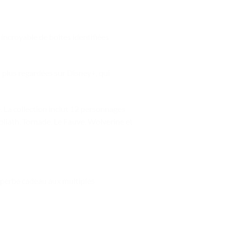
 incroyable de boîtes identifiées
s plus regardées sur Disney+, qui
. La collection inclut 12 personnages
liath, Tornade, Le Fauve, Wolverine et
uperbe cadeau aux multiples