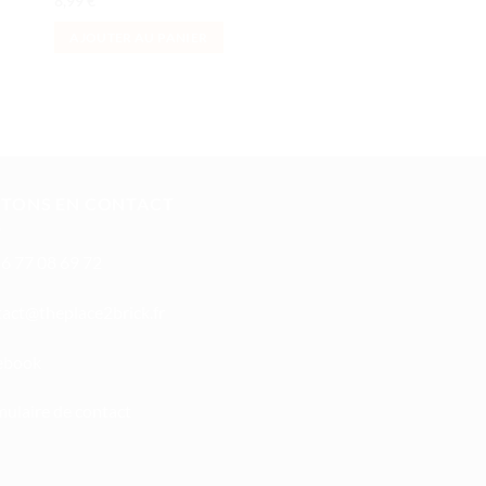
8,99
€
AJOUTER AU PANI
AJOUTER AU PANIER
STONS EN CONTACT
6 77 08 69 72
oc
ht@tc
calpe
irb2e
rf.kc
ebook
ulaire de contact