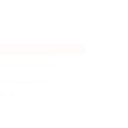
né ouvert et refermé proprement pour
 Marvel Studio - Werewolf by Night (Jack Russel)
AJOUTER AU PANIER
Ajouter à la liste de souhaits
Série 2
,
Minifigurines LEGO®