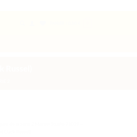
0
PANIER /
0,00
€
k Russel)
IE 2
gure de la série 2 Marvel Studio 71039 –
t (Jack Russel)