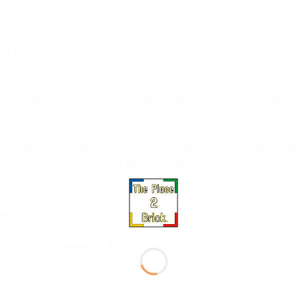
ans et plus peuvent recréer des scènes d’action avec cette sélection
039).
succès inclut des personnages célèbres des séries Marvel Studios le
utilisés pour jouer.
écouvrir le personnage Marvel qui se cache dans leur boîte scellée
p, Hawkeye, Moon Knight, M. Knight, Miss Hulk, Le loup-garou, Go
rvel
illées s’accompagnent d’au moins 1 accessoire authentique. Un s