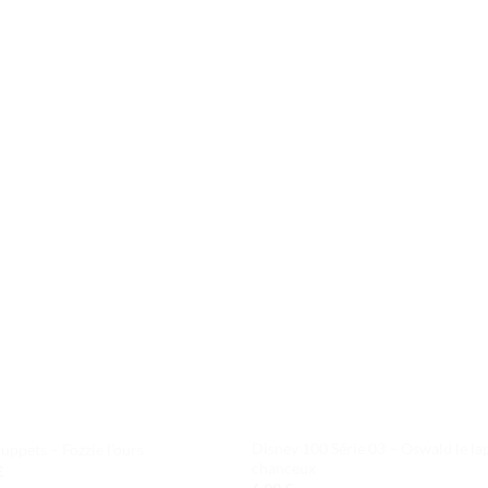
Ajouter
Ajou
à la liste
à la l
de
de
souhaits
souha
Disney 100 Série 03 – Oswald le la
uppets – Fozzie l’ours
chanceux
€