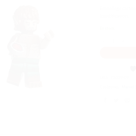
souhaits
Emballage carton
identification.
En stock
quantité de Série 2
UGS :
71039-07
Catégories :
Marvel 