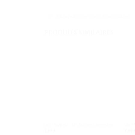
Informations complémentaires
PRODUITS SIMILAIRES
Ajouter
à la liste
de
souhaits
Les Muppets – Dr. Bunsen Honeydew
Les M
7,99
€
7,99