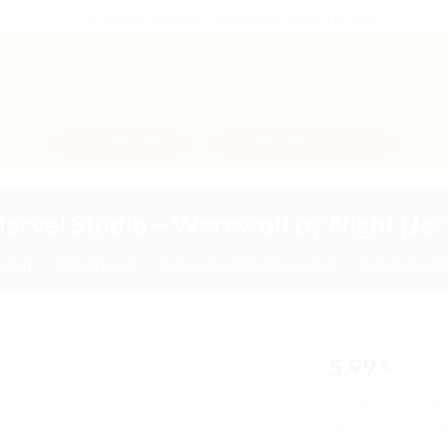
THE PLACE 2 BRICK - BOUTIQUE 100% LEGO®
B2B WELCOME
AUTRES PRESTATIONS
Marvel Studio – Werewolf by Night (Jac
UEIL
/
BOUTIQUE
/
MINIFIGURINES LEGO®
/
MARVEL SÉR
5,99
€
Ajouter
Contient 1 minifi
à la liste
Werewolf by Nigh
de