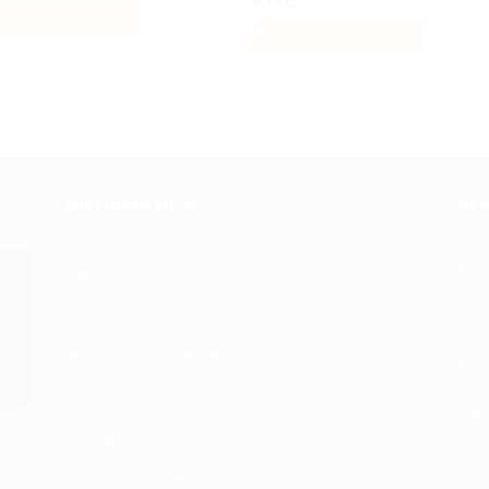
6,99
€
OUTER AU PANIER
AJOUTER AU PANIER
INFORMATION
RE
+33 
Expédition & Retour
Nous découvrir
atn
Moyens de paiement
Fac
CGV
Form
Politique de confidentialité
Mentions légales