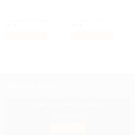
Porte-clés Harry Potter™
Porte-clés C-3PO™
9,99
€
9,99
€
AJOUTER AU PANIER
AJOUTER AU PANIER
PROCHAINES DATES
EXPO : CH’TI BRICK À ARRAS
28 & 29 Juin 2025
EN SAVOIR +