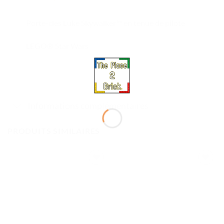
Porte-clés Luke Skywalker™ en tenue de pilote
LEGO® Star Wars
Informations complémentaires
PRODUITS SIMILAIRES
Ajouter
Ajouter
à la liste
à la liste
de
de
souhaits
souhaits