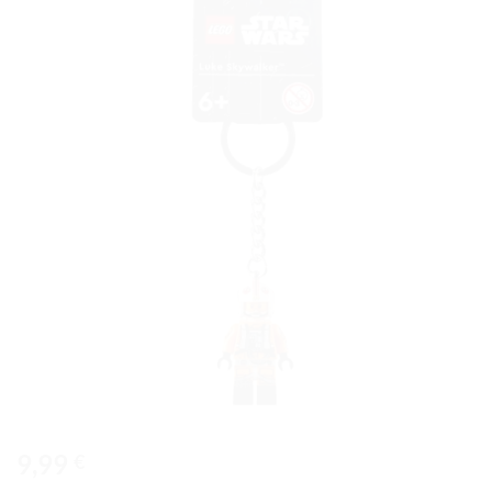
Ajouter
à la liste
de
souhaits
9,99
€