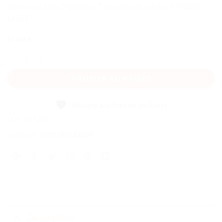
Porte-clés Luke Skywalker™ en tenue de pilote | 854288 |
LEGO
En stock
quantité de Porte-clés Luke Skywalker™ en tenue de pilote
AJOUTER AU PANIER
Ajouter à la liste de souhaits
UGS :
854288
Catégorie :
Porte-clés LEGO®
Description