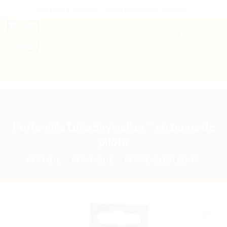
Passer
THE PLACE 2 BRICK - BOUTIQUE 100% LEGO®
au
contenu
0
B2B WELCOME
AUTRES PRESTATIONS
Porte-clés Luke Skywalker™ en tenue de
pilote
ACCUEIL
/
BOUTIQUE
/
PORTE-CLÉS LEGO®