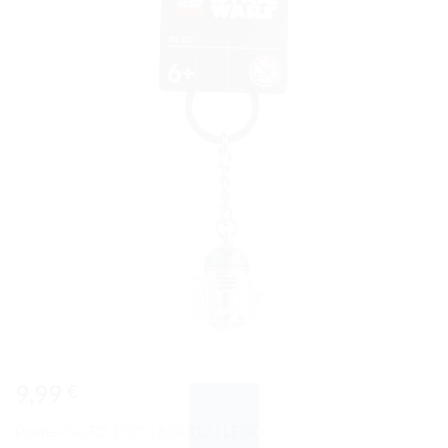
à la liste
de
souhaits
9,99
€
Porte-clés R2-D2™ | 854312 | LEGO