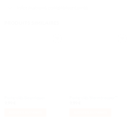
Informations complémentaires
PRODUITS SIMILAIRES
Ajouter
Ajouter
à la liste
à la liste
de
de
souhaits
souhaits
Porte-clés Bourriquet
Porte-clés Stormtrooper™
9,99
€
9,99
€
AJOUTER AU PANIER
AJOUTER AU PANIER