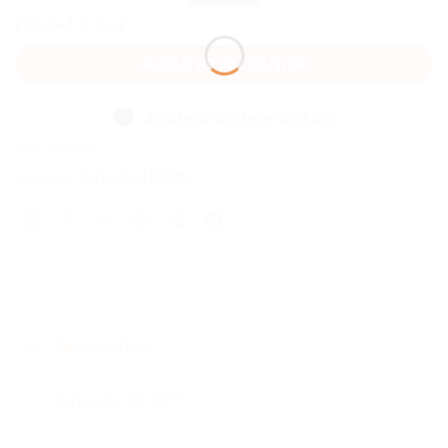
Plus que 1 en stock
AJOUTER AU PANIER
Ajouter à la liste de souhaits
UGS :
854312
Catégorie :
Porte-clés LEGO®
Description
Porte-clés R2-D2™