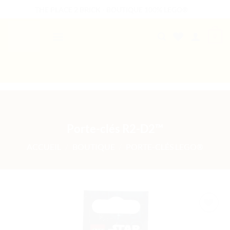
Passer
THE PLACE 2 BRICK - BOUTIQUE 100% LEGO®
au
contenu
0
B2B WELCOME
AUTRES PRESTATIONS
Porte-clés R2-D2™
ACCUEIL
/
BOUTIQUE
/
PORTE-CLÉS LEGO®
Ajouter