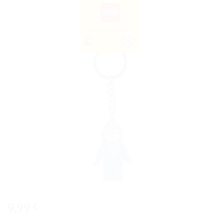
Ajouter
à la liste
de
souhaits
9,99
€