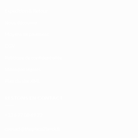
Expédition & Retour
Nous découvrir
Moyens de paiement
CGV
Politique de confidentialité
Mentions légales
Plan du site XML
RESTONS EN CONTACT
+33 6 77 08 69 72
atnoc
ht@tc
calpe
irb2e
rf.kc