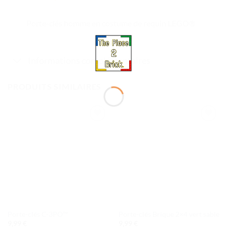
Porte-clés homme en costume de requin LEGO®
Informations complémentaires
PRODUITS SIMILAIRES
Ajouter
Ajouter
à la liste
à la liste
de
de
souhaits
souhaits
Porte-clés C-3PO™
Porte-clés Brique 2×4 vert sable
9,99
€
9,99
€