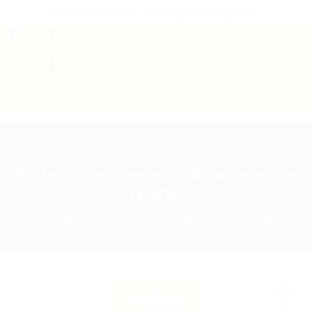
Passer
THE PLACE 2 BRICK - BOUTIQUE 100% LEGO®
au
contenu
0
B2B WELCOME
AUTRES PRESTATIONS
Porte-clés homme en costume de requin
LEGO®
ACCUEIL
/
BOUTIQUE
/
PORTE-CLÉS LEGO®