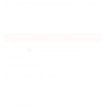
Porte-clés homme en costume de requin LEGO® | 853666 |
LEGO
En stock
quantité de Porte-clés homme en costume de requin LEGO®
AJOUTER AU PANIER
Ajouter à la liste de souhaits
UGS :
853666
Catégorie :
Porte-clés LEGO®
Description