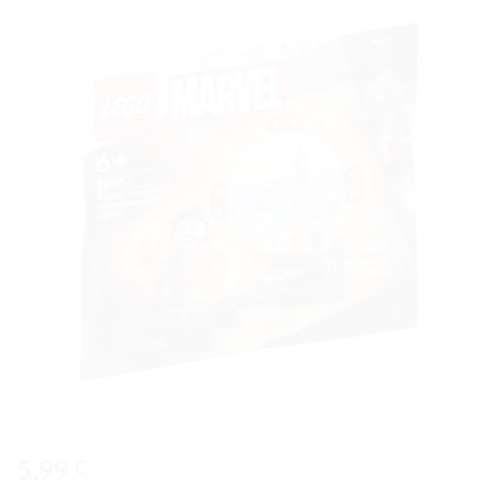
Ajouter
à la liste
de
souhaits
5,99
€