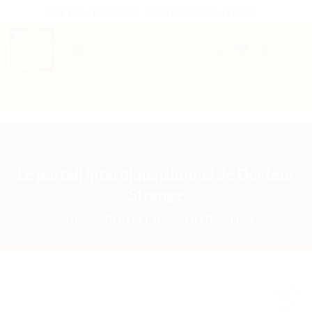
Passer
THE PLACE 2 BRICK - BOUTIQUE 100% LEGO®
au
contenu
0
B2B WELCOME
AUTRES PRESTATIONS
Le portail interdimensionnel de Docteur
Strange
ACCUEIL
/
BOUTIQUE
/
POLYBAG LEGO®