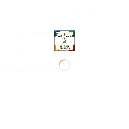
Le portail interdimensionnel de Docteur Strange –
Polybag
LEGO® MARVEL
Informations complémentaires
PRODUITS SIMILAIRES
Ajouter
Ajouter
à la liste
à la liste
de
de
souhaits
souhaits