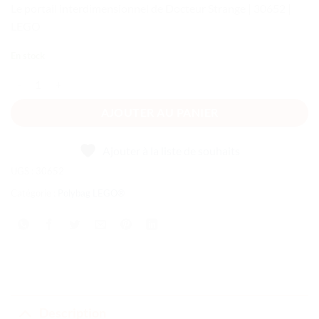
Le portail interdimensionnel de Docteur Strange | 30652 |
LEGO
En stock
quantité de Le portail interdimensionnel de Docteur Strange
AJOUTER AU PANIER
Ajouter à la liste de souhaits
UGS :
30652
Catégorie :
Polybag LEGO®
Description