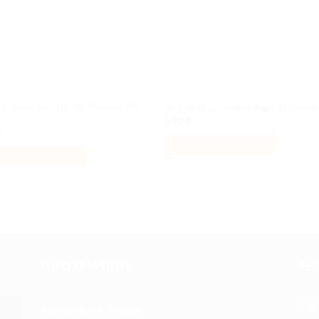
ni robot guerrier de Monkey Kid
Venom et le cambriolage du musée
O
5,99
€
€
AJOUTER AU PANIER
OUTER AU PANIER
INFORMATION
RE
+33 
Expédition & Retour