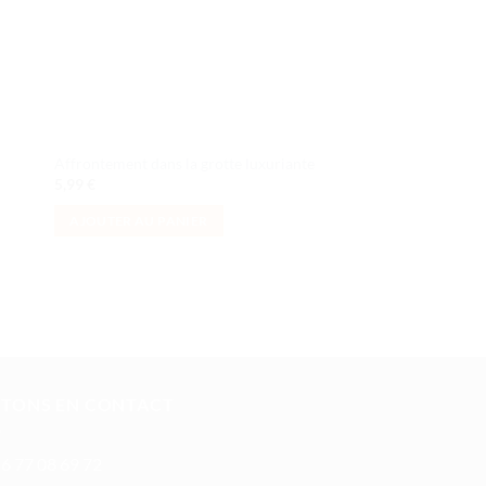
Affrontement dans la grotte luxuriante
AAT™
5,99
€
5,99
€
AJOUTER AU PANIER
AJOUTER AU PANI
STONS EN CONTACT
6 77 08 69 72