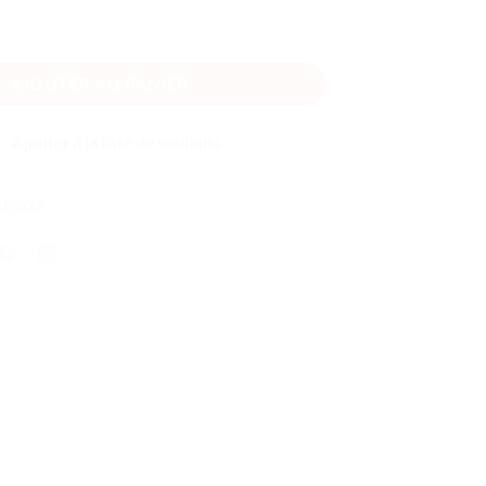
nche motorisée des Minions
AJOUTER AU PANIER
Ajouter à la liste de souhaits
 LEGO®