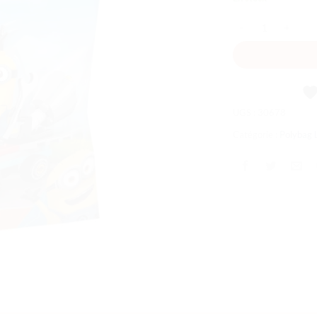
souhaits
quantité de La pla
UGS :
30678
Catégorie :
Polybag