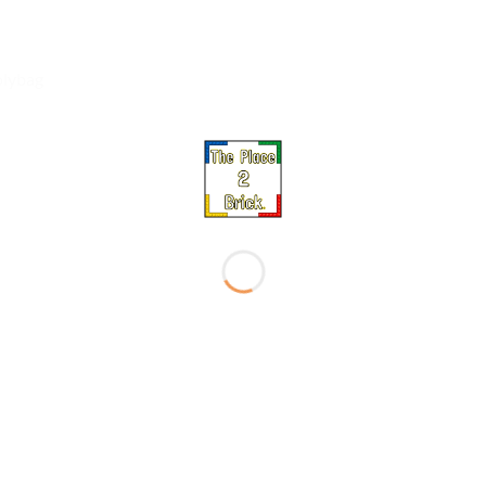
olybag
Ajouter
Ajou
à la liste
à la l
de
de
souhaits
souha