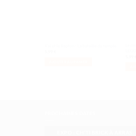
Le mi
Kai et le Rapton : La bataille du temple
LEG
5,99
€
5,99
AJOUTER AU PANIER
AJ
PROCHAINES DATES
EXPO : CH’TI BRICK À ARRAS