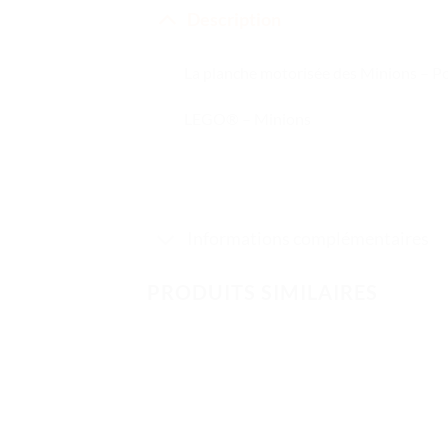
Description
La planche motorisée des Minions – P
LEGO® – Minions
Informations complémentaires
PRODUITS SIMILAIRES
Ajouter
à la liste
de
souhaits