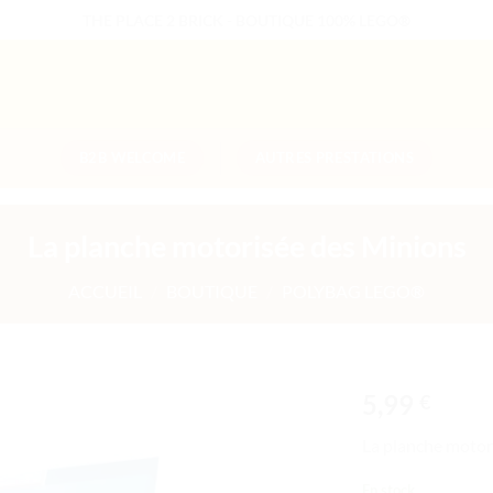
THE PLACE 2 BRICK - BOUTIQUE 100% LEGO®
B2B WELCOME
AUTRES PRESTATIONS
La planche motorisée des Minions
ACCUEIL
/
BOUTIQUE
/
POLYBAG LEGO®
5,99
€
Ajouter
La planche motor
à la liste
de
En stock