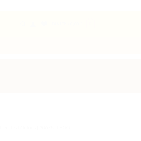
0
PANIER /
0,00
€
isée des Minions | 30678 | LEGO