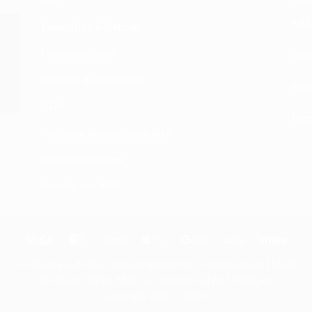
+33 
Expédition & Retour
Nous découvrir
atn
Moyens de paiement
Fac
CGV
Form
Politique de confidentialité
Mentions légales
Plan du site XML
Visa
MasterCard
PayPal
Apple
Google
Bank
Stripe
Pay
Pay
Transfer
Ce site n'a pas de lien, n'est pas sponsorisé, ni approuvé par LEGO®
The Place 2 Brick, SARL au capital social de 1.500 Euro.
Copyright 2022 - 2026 ©