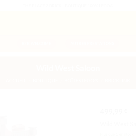
THE PLACE 2 BRICK - BOUTIQUE 100% LEGO®
B2B WELCOME
AUTRES PRESTATIONS
Wild West Saloon
ACCUEIL
/
BOUTIQUE
/
BOÎTES LEGO®
/
BRICKLINK
499,99
€
Ajouter
Wild West Sa
à la liste
de
Plus que 1 en stock