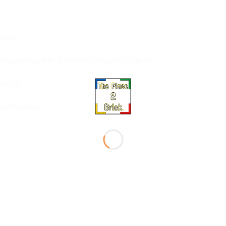
ximum
t participatif « Bricklink Designer Program ».
 LEGO®
ed builders.
Ajouter
Ajou
à la liste
à la l