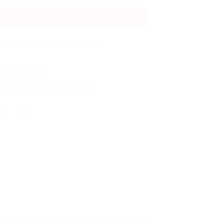
AJOUTER AU PANIER
Ajouter à la liste de souhaits
 LEGO®
,
Bricklink
t +
,
Produits LEGO® de collection