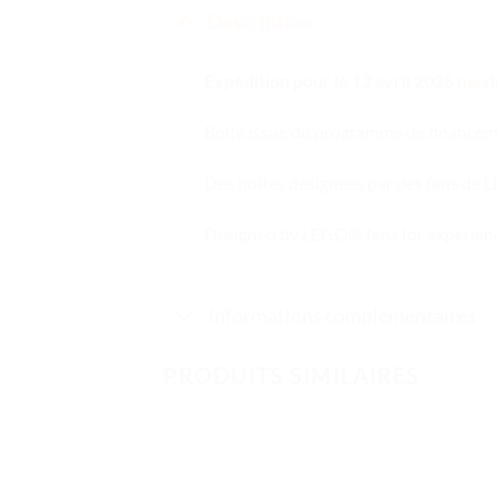
Description
Expédition pour le 13 avril 2026 ma
Boîte issue du programme de financemen
Des boîtes désignées par des fans de
Designed by LEGO® fans for experienc
Informations complémentaires
PRODUITS SIMILAIRES
Ajouter
à la liste