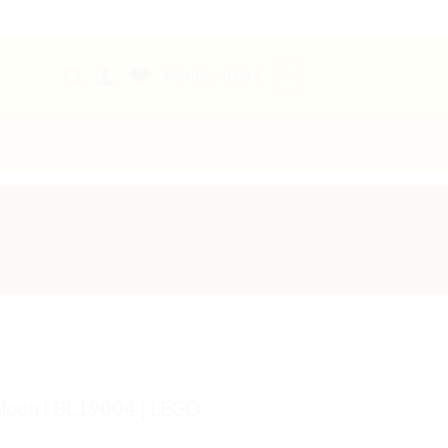
0
PANIER /
0,00
€
loon | BL19004 | LEGO