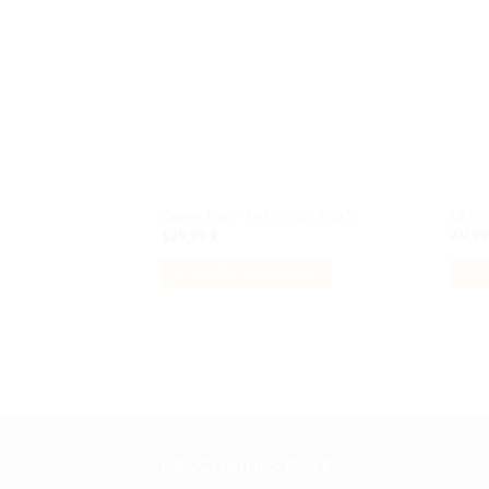
de
souhaits
Queer Eye – Le loft des Fab 5
Le ca
129,99
€
69,9
AJOUTER AU PANIER
AJ
PROCHAINES DATES