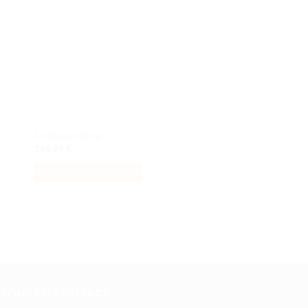
de
its
souhaits
Le village viking
La boutique de l’alch
164,99
€
349,99
€
AJOUTER AU PANIER
AJOUTER AU PANI
STONS EN CONTACT