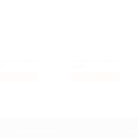
de
de
souhaits
souha
sque du Mandalorien
Le casque de Dark Vador™
9
€
89,99
€
OUTER AU PANIER
AJOUTER AU PANIER
INFORMATION
RE