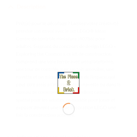
Description
Prêt(e) pour le décollage ? Laissez votre créativité
prendre son envol avec le set LEGO® Ideas
Centre de contrôle miniature (40786) pour
adultes. Gagnant du concours de design LEGO «
Exploring the Cosmos », ce kit de construction
comprend une voie ferrée avec une plateforme,
une tour de contrôle avec un toit amovible, une
navette et un micro-personnage de l’espace, qui
peut être assis à l’intérieur de la navette ou dans le
bureau de commandement. Excellent cadeau
spatial pour les adultes, ce modèle pour jouer et
exposer devient une belle décoration LEGO une
fois la construction achevée.