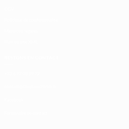
CGV
Politique de confidentialité
Mentions légales
Plan du site XML
RESTONS EN CONTACT
+33 6 77 08 69 72
atnoc
ht@tc
calpe
irb2e
rf.kc
Facebook
Formulaire de contact