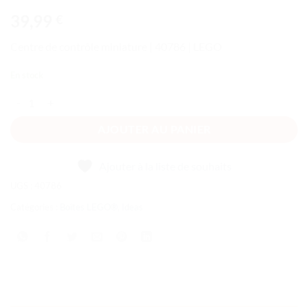
39,99
€
Centre de contrôle miniature | 40786 | LEGO
En stock
quantité de Centre de contrôle miniature
AJOUTER AU PANIER
Ajouter à la liste de souhaits
UGS :
40786
Catégories :
Boîtes LEGO®
,
Ideas