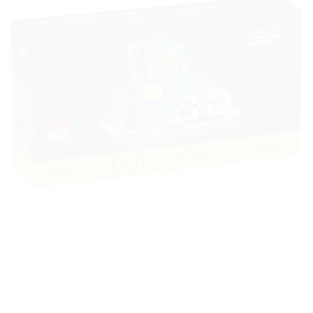
à la liste
de
souhaits