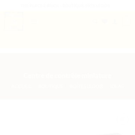
Passer
THE PLACE 2 BRICK - BOUTIQUE 100% LEGO®
au
contenu
0
B2B WELCOME
AUTRES PRESTATIONS
Centre de contrôle miniature
ACCUEIL
/
BOUTIQUE
/
BOÎTES LEGO®
/
IDEAS
Ajouter