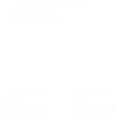
Informations complémentaires
PRODUITS SIMILAIRES
Ajouter
Ajouter
à la liste
à la liste
de
de
souhaits
souhaits
La course-poursuite sur
Maman j’ai raté l’avion !
l’autoroute
289,99
€
24,99
€
AJOUTER AU PANIER
AJOUTER AU PANIER