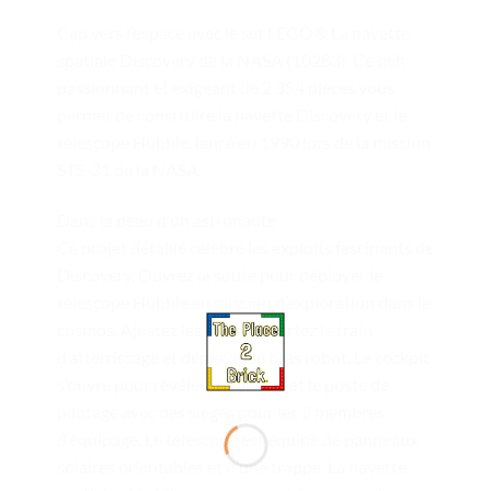
Cap vers l’espace avec le set LEGO® La navette
spatiale Discovery de la NASA (10283). Ce défi
passionnant et exigeant de 2 354 pièces vous
permet de construire la navette Discovery et le
télescope Hubble, lancé en 1990 lors de la mission
STS-31 de la NASA.
Dans la peau d’un astronaute
Ce projet détaillé célèbre les exploits fascinants de
Discovery. Ouvrez la soute pour déployer le
télescope Hubble en mission d’exploration dans le
cosmos. Ajustez les élevons, sortez le train
d’atterrissage et déployez le bras robot. Le cockpit
s’ouvre pour révéler l’habitacle et le poste de
pilotage avec des sièges pour les 5 membres
d’équipage. Le télescope est équipé de panneaux
solaires orientables et d’une trappe. La navette