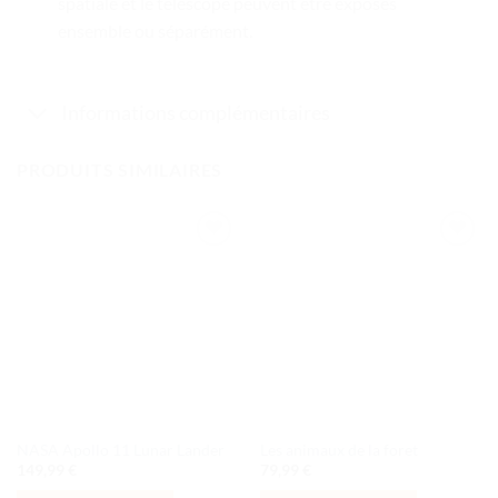
spatiale et le télescope peuvent être exposés
ensemble ou séparément.
Informations complémentaires
PRODUITS SIMILAIRES
Ajouter
Ajouter
à la liste
à la liste
de
de
souhaits
souhaits
NASA Apollo 11 Lunar Lander
Les animaux de la foret
149,99
€
79,99
€