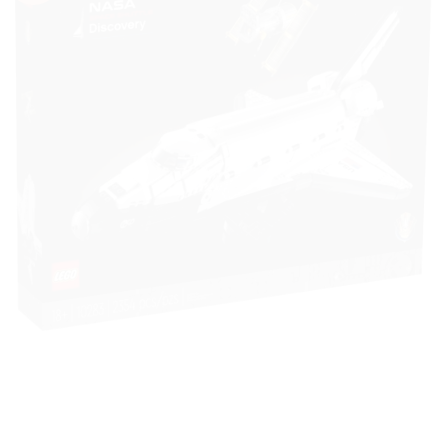
à la liste
de
souhaits