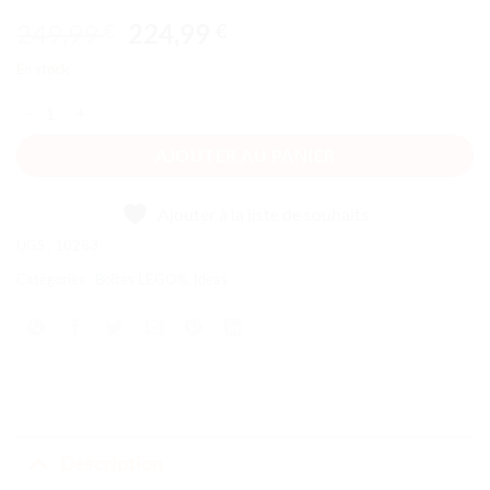
Le
Le
249,99
224,99
€
€
prix
prix
En stock
initial
actuel
quantité de La navette spatiale Discovery de la NASA
était :
est :
249,99 €.
224,99 €.
AJOUTER AU PANIER
Ajouter à la liste de souhaits
UGS :
10283
Catégories :
Boîtes LEGO®
,
Ideas
Description