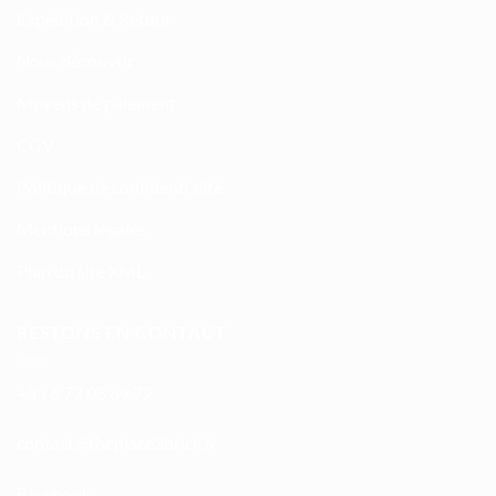
Expédition & Retour
Nous découvrir
Moyens de paiement
CGV
Politique de confidentialité
Mentions légales
Plan du site XML
RESTONS EN CONTACT
+33 6 77 08 69 72
atnoc
ht@tc
calpe
irb2e
rf.kc
Facebook