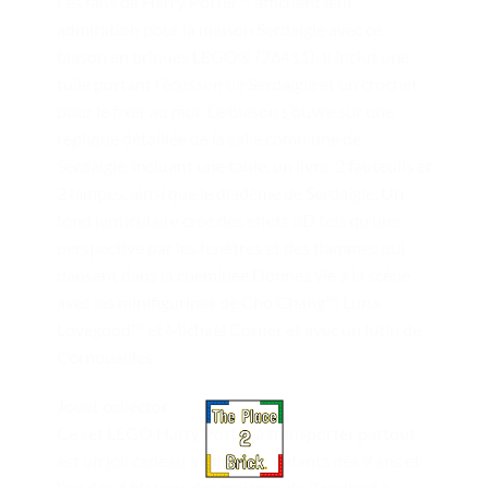
Les fans de Harry Potter™ affichent leur
admiration pour la maison Serdaigle avec ce
blason en briques LEGO® (76411). Il inclut une
tuile portant l’écusson de Serdaigle et un crochet
pour le fixer au mur. Le blason s’ouvre sur une
réplique détaillée de la salle commune de
Serdaigle, incluant une table, un livre, 2 fauteuils et
2 lampes, ainsi que le diadème de Serdaigle. Un
fond lenticulaire crée des effets 3D tels qu’une
perspective par les fenêtres et des flammes qui
dansent dans la cheminée.Donnez vie à la scène
avec les minifigurines de Cho Chang™, Luna
Lovegood™ et Michael Corner et avec un lutin de
Cornouailles.
Jouet collector
Ce set LEGO Harry Potter à transporter partout
est un joli cadeau à offrir aux enfants dès 9 ans et
l’un des 4 blasons des maisons de Poudlard à