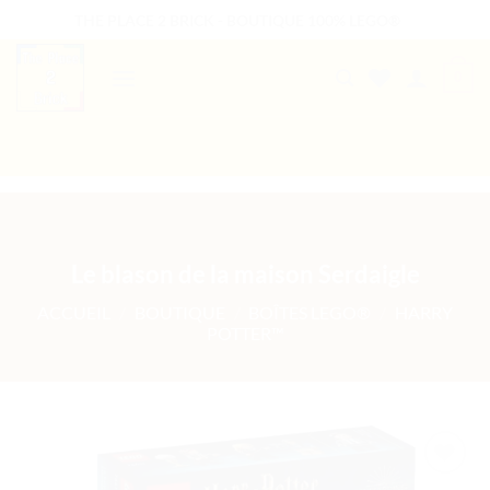
Passer
THE PLACE 2 BRICK - BOUTIQUE 100% LEGO®
au
contenu
0
B2B WELCOME
AUTRES PRESTATIONS
Le blason de la maison Serdaigle
ACCUEIL
/
BOUTIQUE
/
BOÎTES LEGO®
/
HARRY
POTTER™