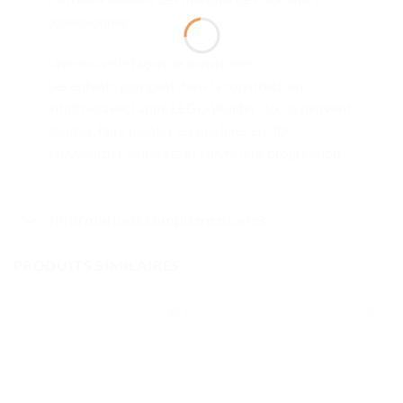
collectionner.
Une nouvelle façon de construire
Les enfants plongent dans la construction
intuitive avec l’appli LEGO Builder : ici, ils peuvent
zoomer, faire pivoter les modèles en 3D,
sauvegarder leurssets et suivre leur progression.
Informations complémentaires
PRODUITS SIMILAIRES
Ajouter
Ajouter
à la liste
à la liste
de
de
souhaits
souhaits