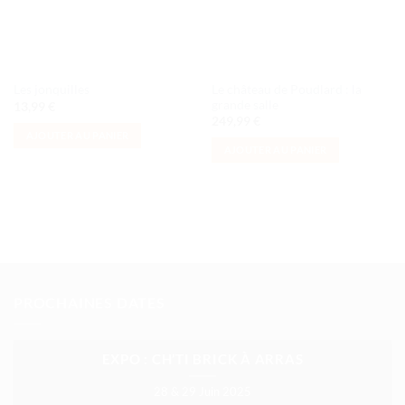
Le château de Poudlard : la
Les jonquilles
grande salle
13,99
€
249,99
€
AJOUTER AU PANIER
AJOUTER AU PANIER
PROCHAINES DATES
EXPO : CH’TI BRICK À ARRAS
28 & 29 Juin 2025