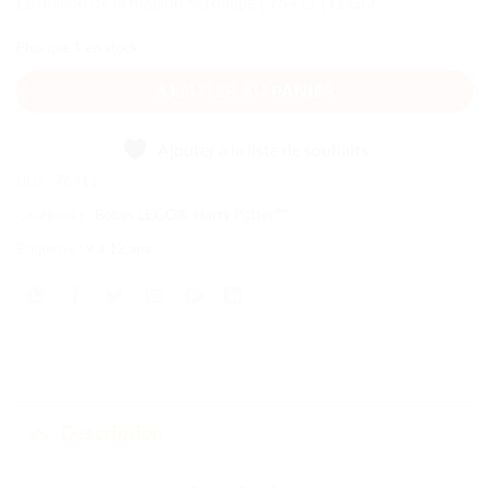
Le blason de la maison Serdaigle | 76411 | LEGO
Plus que 1 en stock
AJOUTER AU PANIER
Ajouter à la liste de souhaits
UGS :
76411
Catégories :
Boîtes LEGO®
,
Harry Potter™
Étiquette :
9 à 12 ans
Description