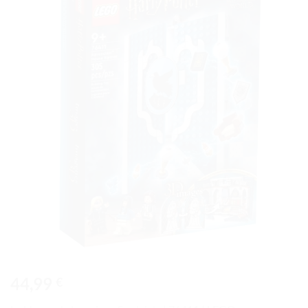
Ajouter
à la liste
de
souhaits
44,99
€