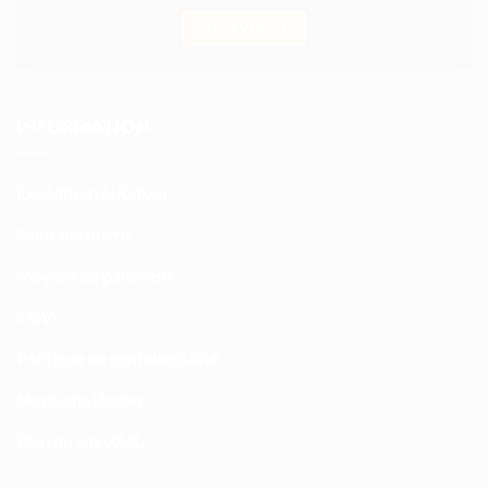
EN SAVOIR +
INFORMATION
Expédition & Retour
Nous découvrir
Moyens de paiement
CGV
Politique de confidentialité
Mentions légales
Plan du site XML