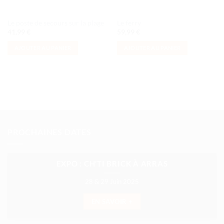
Le poste de secours sur la plage
Le ferry
41,99
€
59,99
€
AJOUTER AU PANIER
AJOUTER AU PANIER
PROCHAINES DATES
EXPO : CH’TI BRICK À ARRAS
28 & 29 Juin 2025
EN SAVOIR +