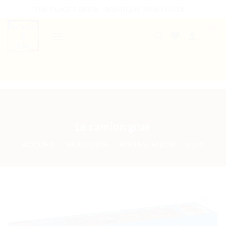
Passer
THE PLACE 2 BRICK - BOUTIQUE 100% LEGO®
au
contenu
0
B2B WELCOME
AUTRES PRESTATIONS
Le camion grue
ACCUEIL
/
BOUTIQUE
/
BOÎTES LEGO®
/
CITY
Ajouter