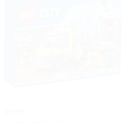
à la liste
de
souhaits
39,99
€
Le camion grue | 60073 | LEGO