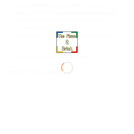
située à l’arrière du gros camion de service,
« argh…hé ! » Oh-oh… N’oublie pas de vérifier que
les toilettes ne sont pas occupées avant de
commencer ! Inclut 2 figurines avec des
accessoires assortis : un chauffeur et un ouvrier.
Informations complémentaires
PRODUITS SIMILAIRES
Ajouter
Ajouter
à la liste
à la liste
de
de
souhaits
souhaits