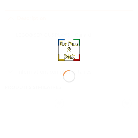
Description
LEGO® SERIOUS PLAY® – Canard
Informations complémentaires
PRODUITS SIMILAIRES
Ajouter
Ajouter
à la liste
à la liste
de
de
souhaits
souhaits