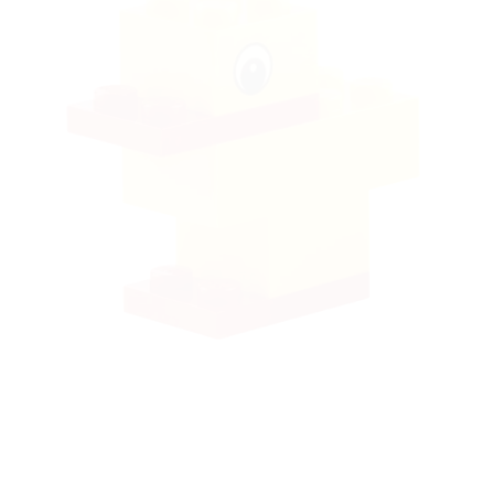
Ajouter
à la liste
de
souhaits