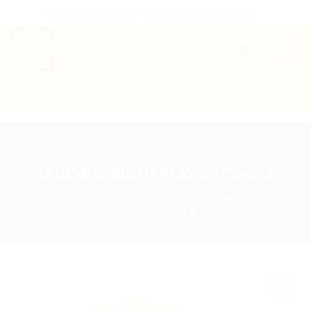
Passer
THE PLACE 2 BRICK - BOUTIQUE 100% LEGO®
au
contenu
0
B2B WELCOME
AUTRES PRESTATIONS
LEGO® SERIOUS PLAY® – Canard
ACCUEIL
/
BOUTIQUE
/
BOÎTES LEGO®
/
LEGO®
SERIOUS PLAY®