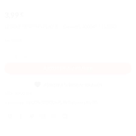
3,99
€
LEGO® SERIOUS PLAY® – Canard | 2000416 | LEGO
En stock
quantité de LEGO® SERIOUS PLAY® - Canard
AJOUTER AU PANIER
Ajouter à la liste de souhaits
UGS :
2000416
Catégories :
LEGO® SERIOUS PLAY®
,
Boîtes LEGO®