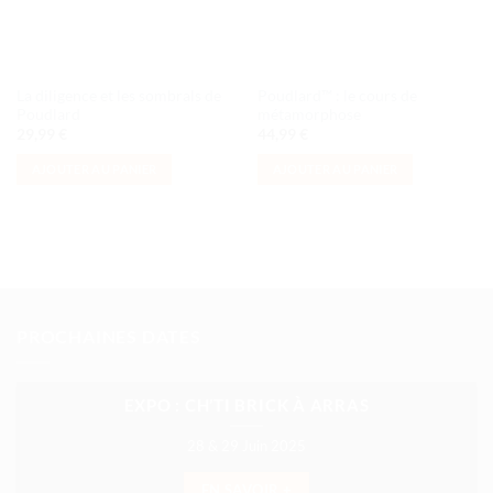
La diligence et les sombrals de
Poudlard™ : le cours de
Poudlard
métamorphose
29,99
€
44,99
€
AJOUTER AU PANIER
AJOUTER AU PANIER
PROCHAINES DATES
EXPO : CH’TI BRICK À ARRAS
28 & 29 Juin 2025
EN SAVOIR +