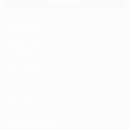
INFORMATION
Expédition & Retour
Nous découvrir
Moyens de paiement
CGV
Politique de confidentialité
Mentions légales
Plan du site XML
RESTONS EN CONTACT