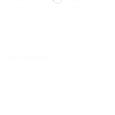
accessoires authentiques et des éléments
personnalisables. Ce projet gratifiant continuera à
vous combler longtemps après la fin de la
construction.
Informations complémentaires
PRODUITS SIMILAIRES
Ajouter
Ajouter
à la liste
à la liste
de
de
souhaits
souhaits