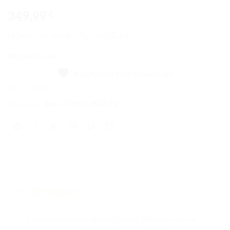
349,99
€
Le Saint des Saints | 76218 | LEGO
Rupture de stock
Ajouter à la liste de souhaits
UGS :
76218
Catégories :
Boîtes LEGO®
,
MARVEL
Description
Immortalisez la magie de Doctor Strange avec Le