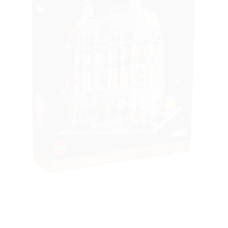
à la liste
de
souhaits