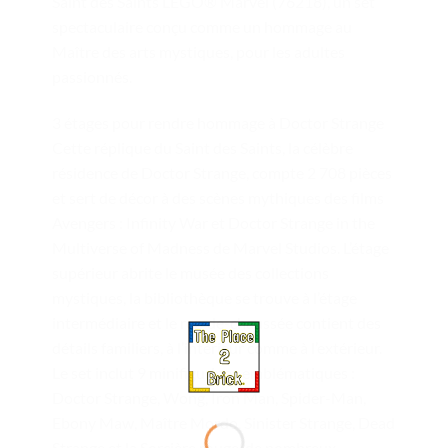
Saint des Saints LEGO® Marvel (76218), un set
spectaculaire conçu comme un hommage au
Maître des arts mystiques, pour les adultes
passionnés.
3 étages pour rendre hommage à Doctor Strange
Cette réplique du Saint des Saints, la célèbre
résidence de Doctor Strange, compte 2 708 pièces
et sert de décor à des scènes mythiques des films
Avengers : Infinity War et Doctor Strange in the
Multiverse of Madness de Marvel Studios. L’étage
supérieur abrite le musée des collections
mystiques, la bibliothèque se trouve à l’étage
intermédiaire et le rez-de-chaussée contient des
détails familiers, à l’intérieur comme à l’extérieur.
Le set inclut 9 minifigurines emblématiques :
Doctor Strange, Wong, Iron Man, Spider-Man,
Ebony Maw, Maître Mordo, Sinister Strange, Dead
Strange et la Sorcière rouge, de nombreux