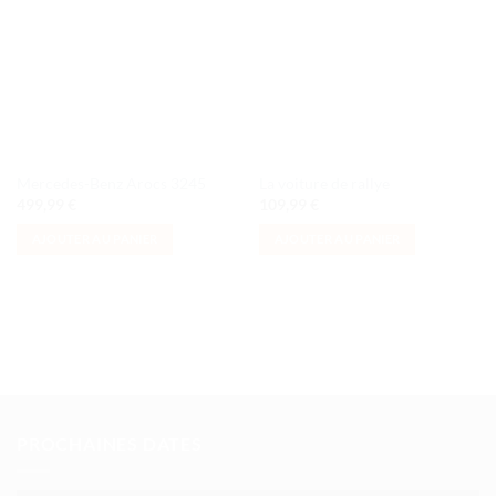
à la liste
à la liste
de
de
souhaits
souhaits
Mercedes-Benz Arocs 3245
La voiture de rallye
499,99
€
109,99
€
AJOUTER AU PANIER
AJOUTER AU PANIER
PROCHAINES DATES