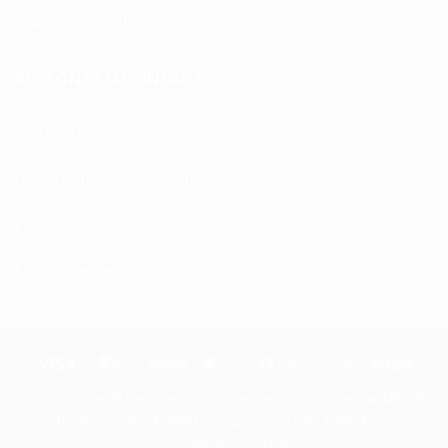
Plan du site XML
RESTONS EN CONTACT
+33 6 77 08 69 72
atnoc
ht@tc
calpe
irb2e
rf.kc
Facebook
Formulaire de contact
Visa
MasterCard
PayPal
Apple
Google
Bank
Stripe
Pay
Pay
Transfer
Ce site n'a pas de lien, n'est pas sponsorisé, ni approuvé par LEGO®
The Place 2 Brick, SARL au capital social de 1.500 Euro.
Copyright 2022 - 2026 ©