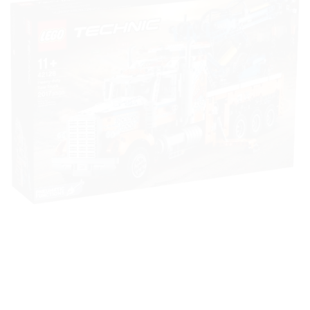
à la liste
de
souhaits