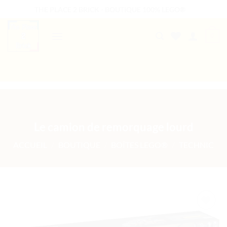
Passer
THE PLACE 2 BRICK - BOUTIQUE 100% LEGO®
au
contenu
0
B2B WELCOME
AUTRES PRESTATIONS
Le camion de remorquage lourd
ACCUEIL
/
BOUTIQUE
/
BOÎTES LEGO®
/
TECHNIC
Ajouter