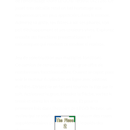
de remorquage lourd LEGO® Technic (42128). Ce
jouet très détaillé rend un bel hommage aux
dépanneuses les plus appréciées dans le monde.
Admirez sa grille, ses filtres à air, ses phares, son
pot d’échappement et ses couleurs vives. Explorez
ensuite ses fonctions pneumatiques et
mécaniques qui rendent ce modèle si réaliste.
Jeu de construction aux multiples fonctions
Ce camion de remorquage avec grue offre de
nombreuses fonctionnalités. Ouvrez le capot pour
voir le moteur 6 cylindres en ligne avec pistons
mobiles. Dirigez-le en faisant tourner la tige sur le
toit. Actionnez la grue, étendez la flèche, sortez le
treuil et étirez les stabilisateurs. Et pour la
première fois dans l’histoire de LEGO Technic, un
essieu qui se soulève permet d’abaisser des roues
supplémentaires pour équilibrer le poids des
charges.