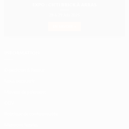
EXPO : CH’TI BRICK À ARRAS
28 & 29 Juin 2025
EN SAVOIR +
INFORMATION
Expédition & Retour
Nous découvrir
Moyens de paiement
CGV
Politique de confidentialité
Mentions légales