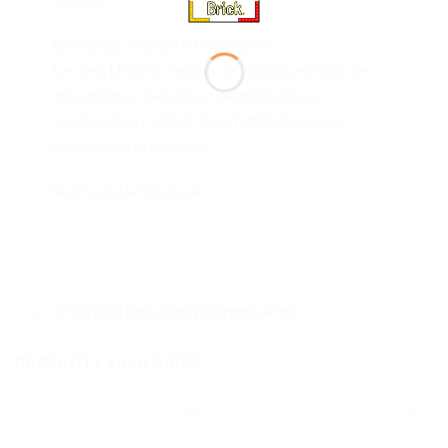
Idéal pour découvrir l’ingénierie
Les sets LEGO® Technic se distinguent par des
mécanismes réalistes et permettent aux
constructeurs LEGO de se familiariser avec
l’univers de l’ingénierie.
Voir toute la boutique
Informations complémentaires
PRODUITS SIMILAIRES
Ajouter
Ajouter