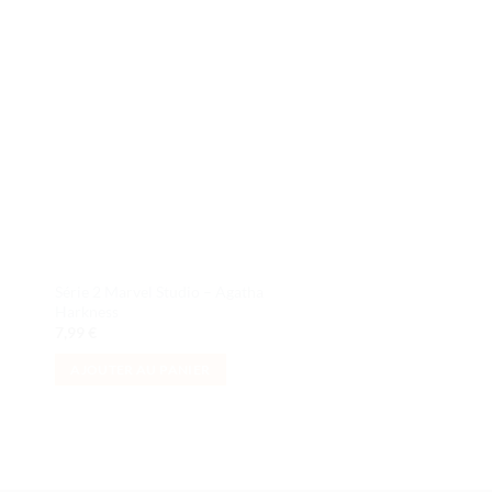
ter
Ajouter
iste
à la liste
de
its
souhaits
Série 2 Marvel Studio – Agatha
Série 22 – Le fan dég
Harkness
laveur
7,99
€
9,99
€
AJOUTER AU PANIER
AJOUTER AU PANI