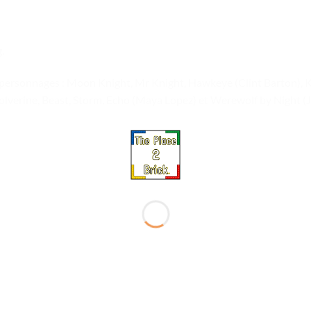
.
 personnages : Moon Knight, Mr Knight, Hawkeye (Clint Barton), 
olverine, Beast, Storm, Echo (Maya Lopez) et Werewolf by Night (J