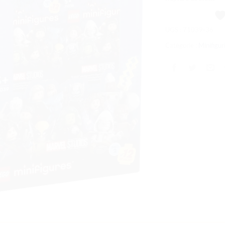
souhaits
UGS :
71039-36
Catégorie :
Minifigu