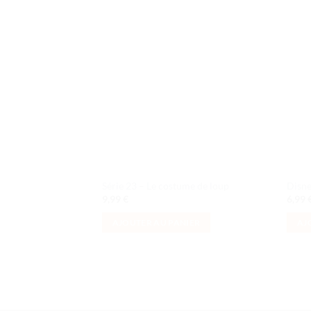
Ajouter
à la liste
de
souhaits
Série 23 – Le costume de loup
Disne
9,99
€
6,99
AJOUTER AU PANIER
AJ