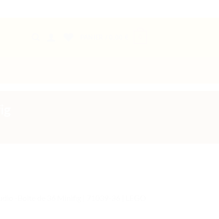
0
PANIER /
0,00
€
ig
udio -Boîte de 36 Minifig | 71039-36 | LEGO