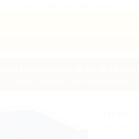
THE PLACE 2 BRICK - BOUTIQUE 100% LEGO®
B2B WELCOME
AUTRES PRESTATIONS
érie 2 Marvel Studio -Boîte de 36 Minif
ACCUEIL
/
BOUTIQUE
/
MINIFIGURINES LEGO®
149,99
€
Ajouter
Série 2 Marvel St
à la liste
de
Rupture de stock