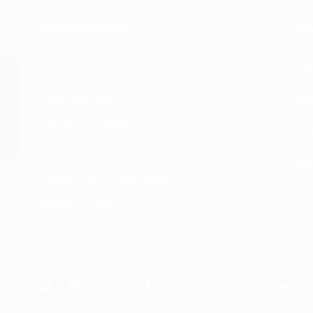
INFORMATION
RE
+33 
Expédition & Retour
Nous découvrir
atn
Moyens de paiement
Fac
CGV
Form
Politique de confidentialité
Mentions légales
Plan du site XML
Visa
MasterCard
PayPal
Apple
Google
Bank
Stripe
Pay
Pay
Transfer
Ce site n'a pas de lien, n'est pas sponsorisé, ni approuvé par LEGO®