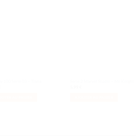
Ajouter
Ajou
à la liste
à la l
de
de
souhaits
souha
y 100 Série 03 – Tiana
Série 2 Marvel Studio – Mr Knight
€
5,99
€
OUTER AU PANIER
AJOUTER AU PANIER