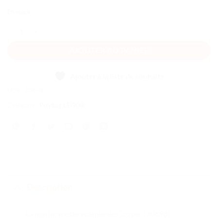
En stock
quantité de La mini manette volante de Cooper
AJOUTER AU PANIER
Ajouter à la liste de souhaits
UGS :
30698
Catégorie :
Polybag LEGO®
Description
La mini manette volante de Cooper (30698)