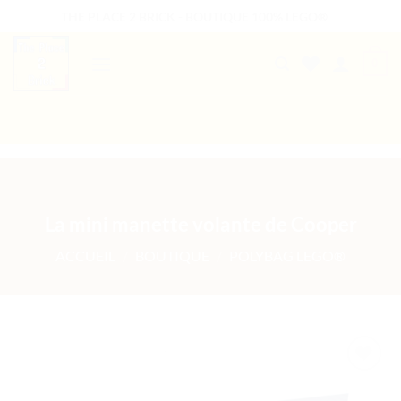
Passer
THE PLACE 2 BRICK - BOUTIQUE 100% LEGO®
au
contenu
0
B2B WELCOME
AUTRES PRESTATIONS
La mini manette volante de Cooper
ACCUEIL
/
BOUTIQUE
/
POLYBAG LEGO®
Ajouter