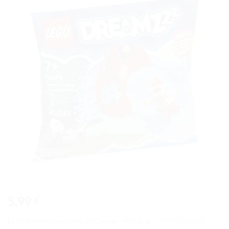
à la liste
de
souhaits
5,99
€
| 30698 | LEGO
La mini manette volante de Cooper – Polybag