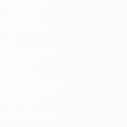
Expédition & Retour
Nous découvrir
Moyens de paiement
CGV
Politique de confidentialité
Mentions légales
Plan du site XML
RESTONS EN CONTACT
+33 6 77 08 69 72
atnoc
ht@tc
calpe
irb2e
rf.kc