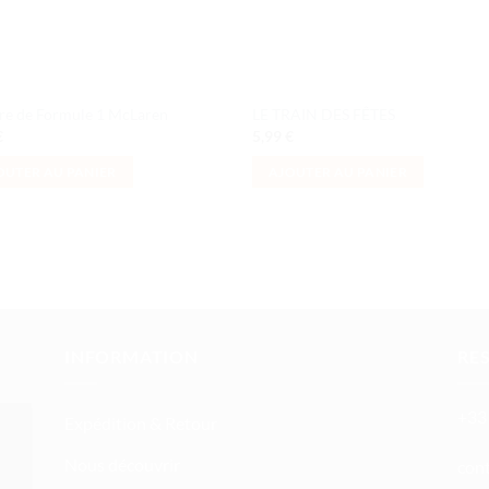
re de Formule 1 McLaren
LE TRAIN DES FÊTES
€
5,99
€
OUTER AU PANIER
AJOUTER AU PANIER
INFORMATION
RE
+33 
Expédition & Retour
Nous découvrir
atn