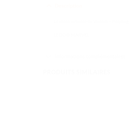
Description
La moto urbaine de Venom – Polybag
LEGO® MARVEL
Informations complémentaires
PRODUITS SIMILAIRES
Ajouter
à la liste
de
souhaits