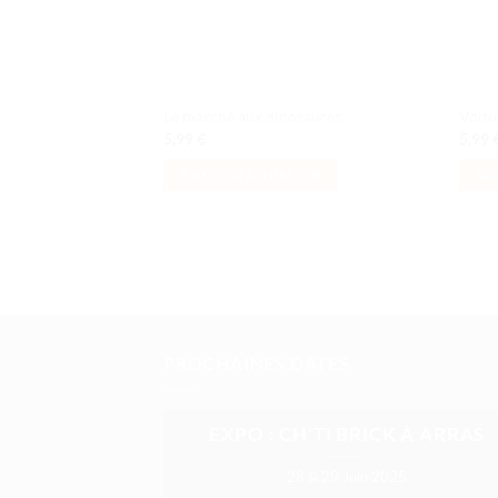
Le marché aux dinosaures
Voitu
5,99
€
5,99
AJOUTER AU PANIER
AJ
PROCHAINES DATES
EXPO : CH’TI BRICK À ARRAS
28 & 29 Juin 2025