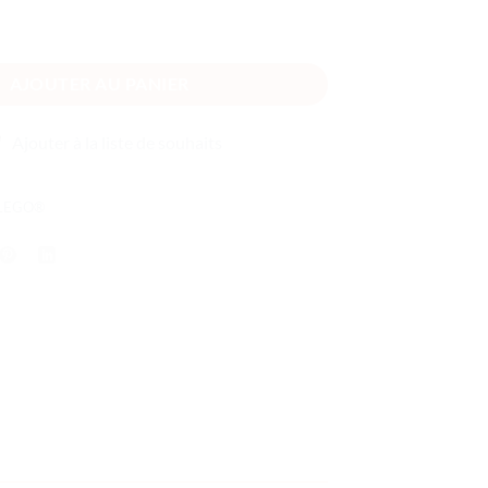
o urbaine de Venom
AJOUTER AU PANIER
Ajouter à la liste de souhaits
 LEGO®