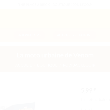
THE PLACE 2 BRICK - BOUTIQUE 100% LEGO®
B2B WELCOME
AUTRES PRESTATIONS
La moto urbaine de Venom
ACCUEIL
/
BOUTIQUE
/
POLYBAG LEGO®
5,99
€
Ajouter
La moto urbaine
à la liste
de
En stock