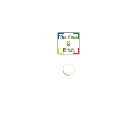
Ajouter
Ajou
à la liste
à la l
de
de
souhaits
souha