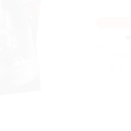
souhaits
quantité de La mot
UGS :
30679
Catégorie :
Polybag