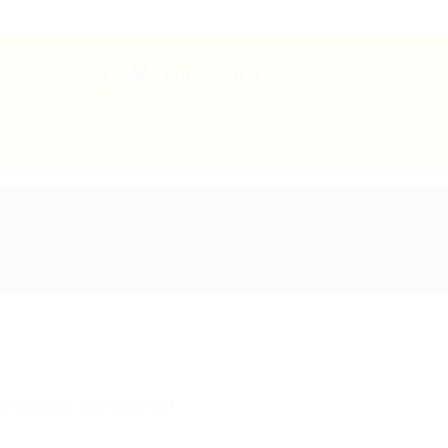
0
PANIER /
0,00
€
 de Venom | 30679 | LEGO