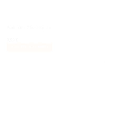
Porte-clés Ghost-Spider
9,99
€
AJOUTER AU PANIER
Ajouter
à la liste
de
souhaits