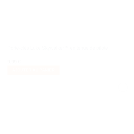
Porte-clés Luke Skywalker™ en tenue de pilote
9,99
€
AJOUTER AU PANIER
Ajouter
à la liste
de
souhaits