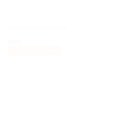
Porte-clés Rocket Raccoon
9,99
€
AJOUTER AU PANIER
Ajouter
à la liste
de
souhaits