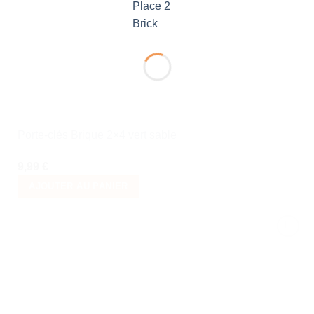
de
souhaits
Porte-clés Brique 2×4 vert sable
9,99
€
AJOUTER AU PANIER
Ajouter
à la liste
de
souhaits