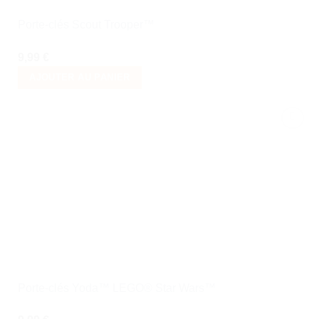
Porte-clés Scout Trooper™
9,99
€
AJOUTER AU PANIER
Ajouter
à la liste
de
souhaits
Porte-clés Yoda™ LEGO® Star Wars™