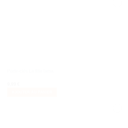
Ajouter
à la liste
de
souhaits
Porte-clés La fille lama
9,99
€
AJOUTER AU PANIER
Ajouter
à la liste
de