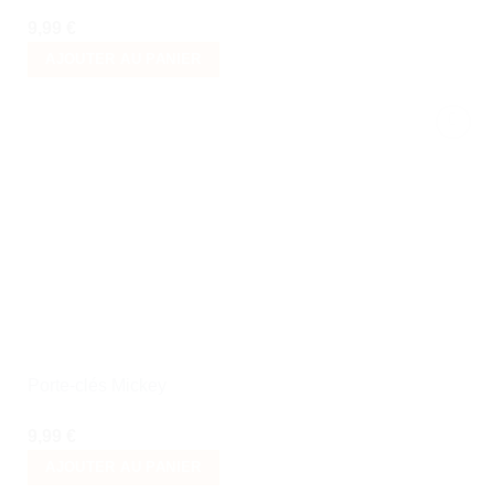
9,99
€
AJOUTER AU PANIER
Ajouter
à la liste
de
souhaits
Porte-clés Mickey
9,99
€
AJOUTER AU PANIER