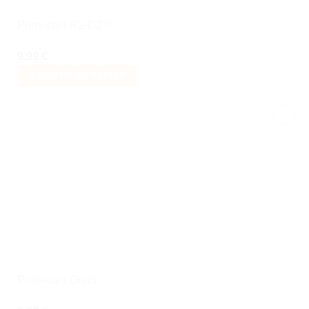
Porte-clés R2-D2™
9,99
€
AJOUTER AU PANIER
Ajouter
à la liste
de
souhaits
Porte-clés Groot