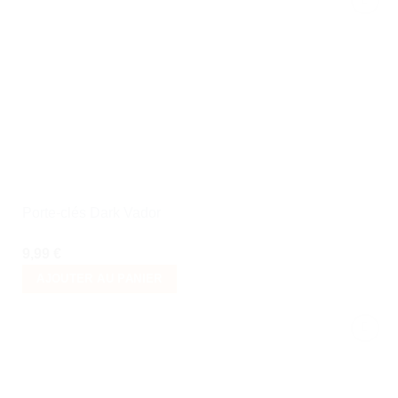
Ajouter
à la liste
de
souhaits
Porte-clés Dark Vador
9,99
€
AJOUTER AU PANIER
Ajouter
à la liste
de
souhaits