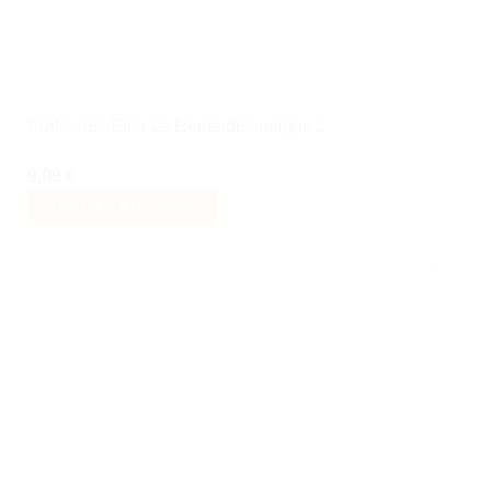
Porte-clés Elsa La Reine des neiges 2
9,99
€
AJOUTER AU PANIER
Ajouter
à la liste
de
souhaits