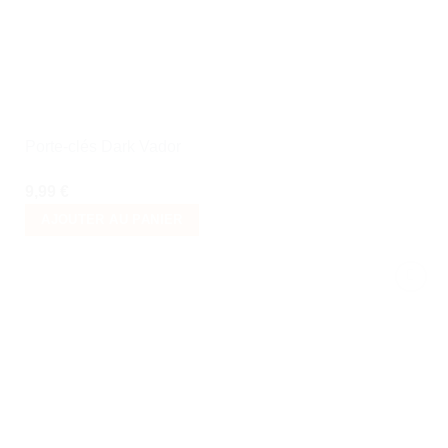
Porte-clés Dark Vador
9,99
€
AJOUTER AU PANIER
Ajouter
à la liste
de
souhaits