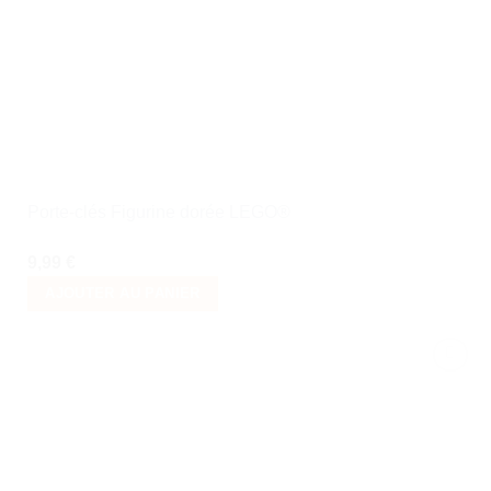
de
souhaits
Porte-clés Figurine dorée LEGO®
9,99
€
AJOUTER AU PANIER
Ajouter
à la liste
de
souhaits