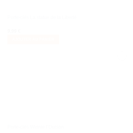
Porte-clés La statue de la Liberté
9,99
€
AJOUTER AU PANIER
Ajouter
à la liste
de
souhaits
Porte-clés Winnie l’Ourson