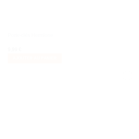
Porte-clés Hermione
9,99
€
AJOUTER AU PANIER
Ajouter
à la liste
de
souhaits