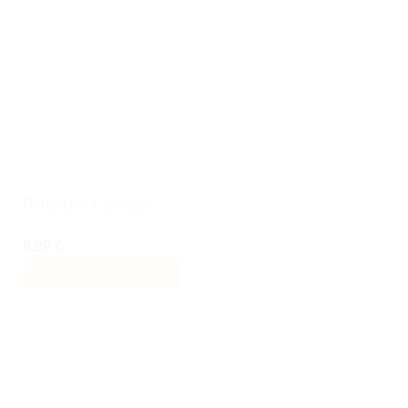
Ajouter
à la liste
de
souhaits
Porte-clés Carnage
9,99
€
AJOUTER AU PANIER
Ajouter
à la liste
de
souhaits