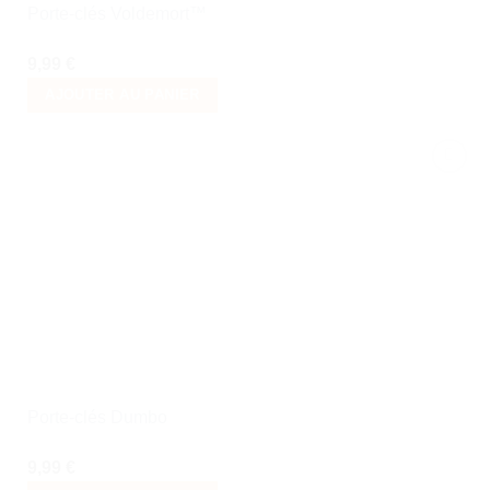
Porte-clés Voldemort™
9,99
€
AJOUTER AU PANIER
Ajouter
à la liste
de
souhaits
Porte-clés Dumbo
9,99
€