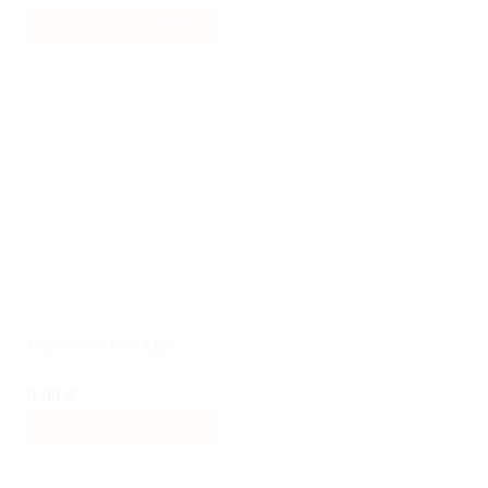
AJOUTER AU PANIER
Ajouter
à la liste
de
souhaits
Porte-clés Iron Man
9,99
€
AJOUTER AU PANIER