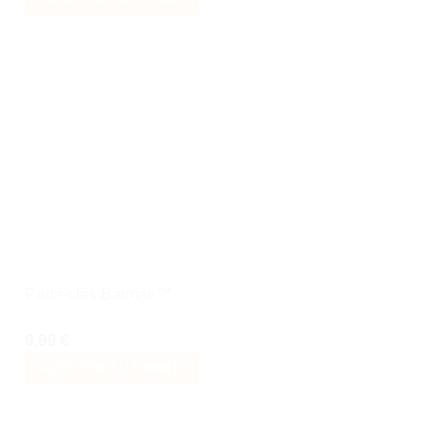
Ajouter
à la liste
de
souhaits
Porte-clés Batman™
9,99
€
AJOUTER AU PANIER