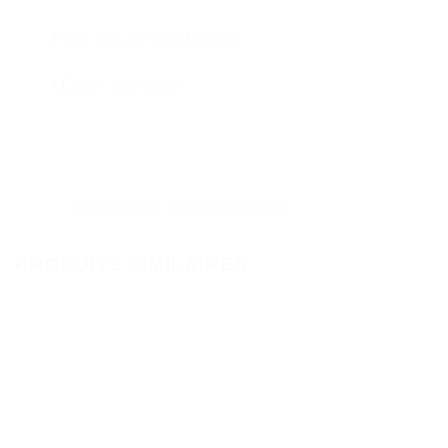
Porte-clés Le Mandalorien
LEGO® Star Wars
Informations complémentaires
PRODUITS SIMILAIRES
Ajouter
à la liste
de
souhaits