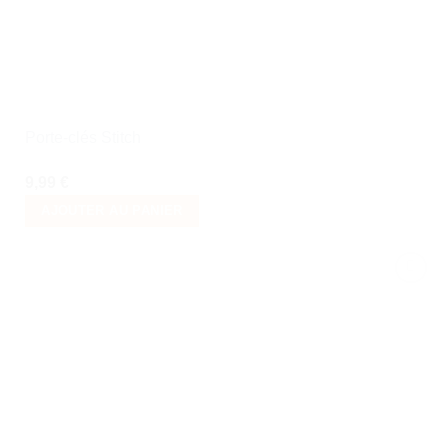
Porte-clés Stitch
9,99
€
AJOUTER AU PANIER
Ajouter
à la liste
de
souhaits