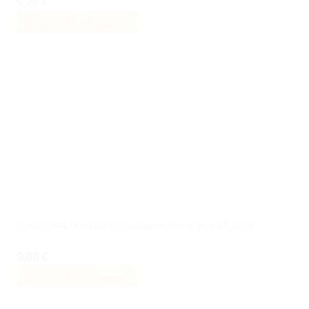
9,99
€
AJOUTER AU PANIER
Ajouter
à la liste
de
souhaits
Porte-clés homme en costume de requin LEGO®
9,99
€
AJOUTER AU PANIER