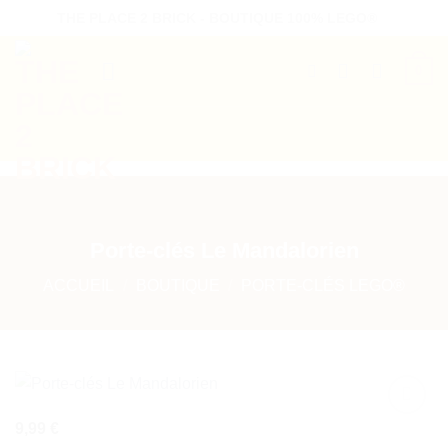
Passer
THE PLACE 2 BRICK - BOUTIQUE 100% LEGO®
au
contenu
0
B2B WELCOME
AUTRES PRESTATIONS
Porte-clés Le Mandalorien
ACCUEIL
/
BOUTIQUE
/
PORTE-CLÉS LEGO®
9,99
€
Ajouter