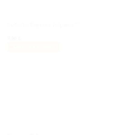
Porte-clés Empereur Palpatine™
9,99
€
AJOUTER AU PANIER
Ajouter
à la liste
de
souhaits