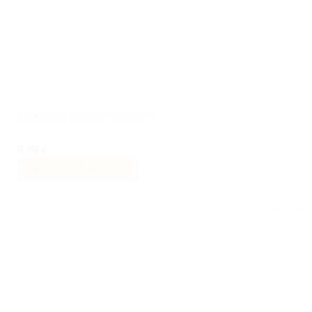
souhaits
Porte-clés Fennec Shand™
9,99
€
AJOUTER AU PANIER
Ajouter
à la liste
de
souhaits