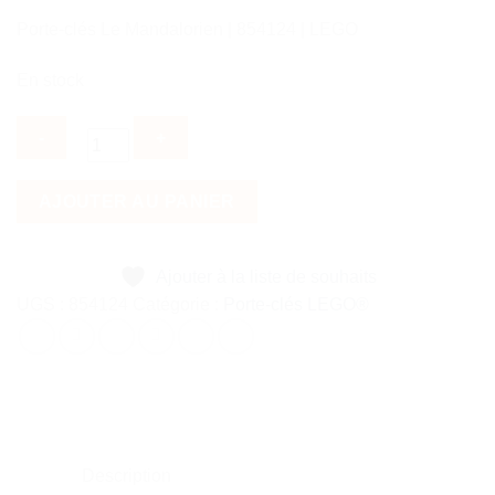
à la liste
de
Porte-clés Le Mandalorien | 854124 | LEGO
souhaits
En stock
quantité
AJOUTER AU PANIER
de
Porte-
clés
Ajouter à la liste de souhaits
Le
UGS :
854124
Catégorie :
Porte-clés LEGO®
Mandalorien
Description