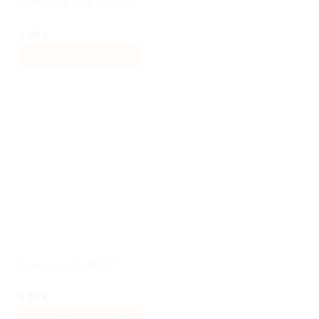
Porte-clés Fille piment
9,99
€
AJOUTER AU PANIER
Ajouter
à la liste
de
souhaits
Porte-clés C-3PO™
9,99
€
AJOUTER AU PANIER