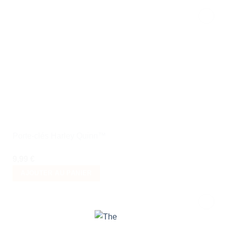
Ajouter
à la liste
de
souhaits
Porte-clés Harley Quinn™
9,99
€
AJOUTER AU PANIER
Ajouter
à la liste