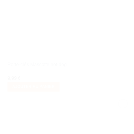
Ajouter
à la liste
de
souhaits
Porte-clés Mascotte hot-dog
9,99
€
AJOUTER AU PANIER
Ajouter
à la liste
de
souhaits