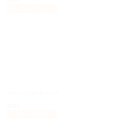
9,99
€
AJOUTER AU PANIER
Ajouter
à la liste
de
souhaits
Porte-clés Stormtrooper™
9,99
€
AJOUTER AU PANIER