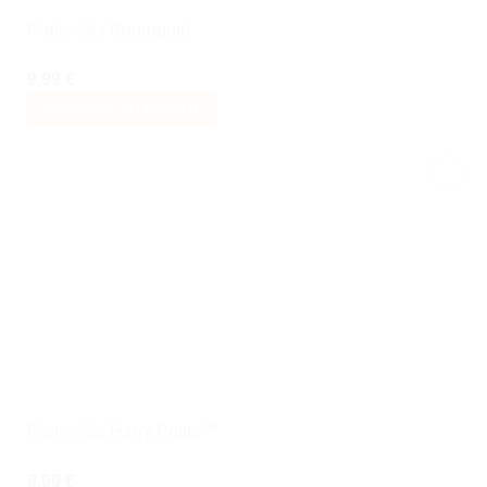
Porte-clés Bourriquet
9,99
€
AJOUTER AU PANIER
Ajouter
à la liste
de
souhaits
Porte-clés Harry Potter™
9,99
€