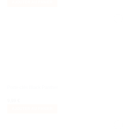
AJOUTER AU PANIER
Ajouter
à la liste
de
souhaits
Porte-clés Black Panther
9,99
€
AJOUTER AU PANIER