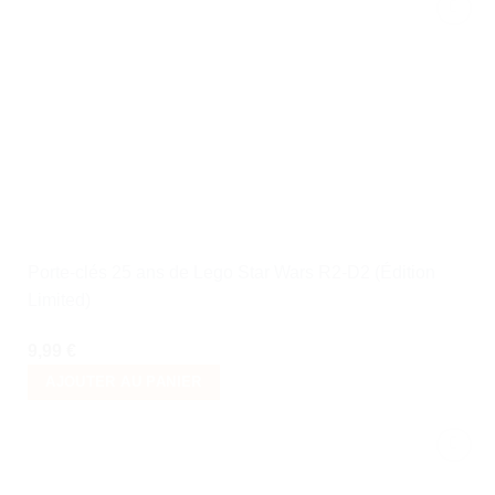
Ajouter
à la liste
de
souhaits
Porte-clés 25 ans de Lego Star Wars R2-D2 (Édition
Limited)
9,99
€
AJOUTER AU PANIER
Ajouter
à la liste