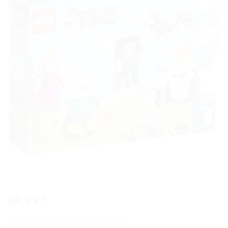
à la liste
de
souhaits
69,99
€
Adventure Time™ | 21308 | LEGO