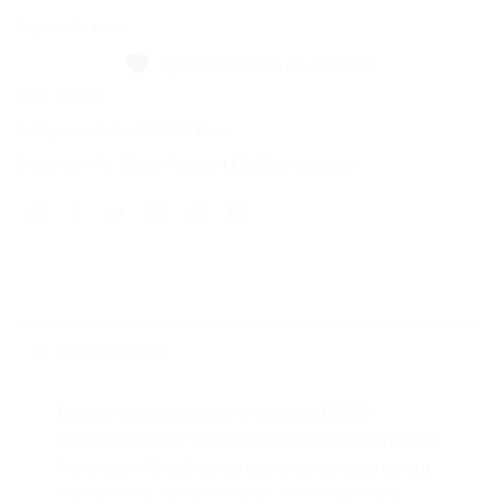
Rupture de stock
Ajouter à la liste de souhaits
UGS :
21308
Catégories :
Boîtes LEGO®
,
Ideas
Étiquettes :
9 à 12 ans
,
Produits LEGO® de collection
Description
Expose et joue avec cet ensemble LEGO®
Adventure Time™ qui comprend huit personnages
Adventure Time à construire avec un assortiment
d’accessoires lanceurs de jeu. Un cadeau idéal