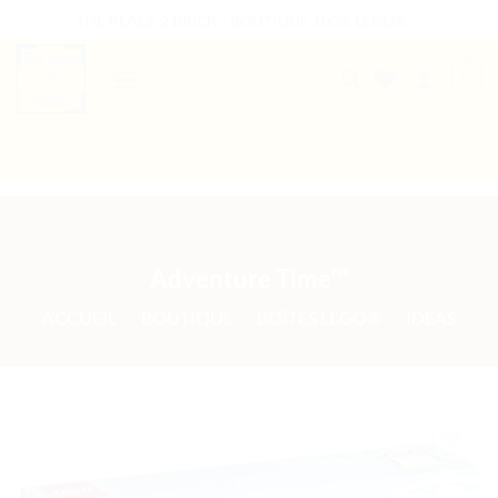
Passer
THE PLACE 2 BRICK - BOUTIQUE 100% LEGO®
au
contenu
0
B2B WELCOME
AUTRES PRESTATIONS
Adventure Time™
ACCUEIL
/
BOUTIQUE
/
BOÎTES LEGO®
/
IDEAS
Ajouter