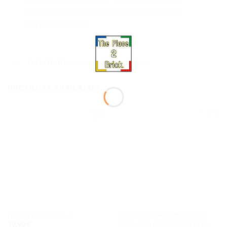
pour les fans de la série d’animation télévisée
Cartoon Network.
Informations complémentaires
PRODUITS SIMILAIRES
Ajouter
Ajouter
à la liste
à la liste
de
de
souhaits
souhaits
Les montagnes flottantes : le
L’épicerie biologique
secteur 26 et le Samson RDA
79,99
€