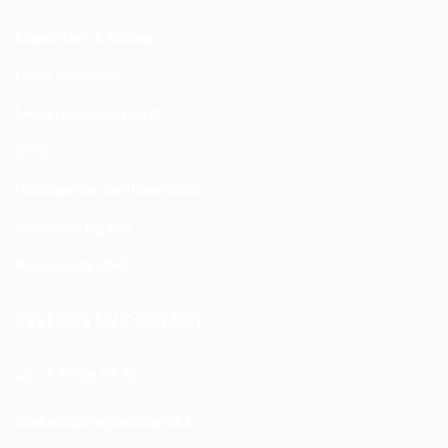
Expédition & Retour
Nous découvrir
Moyens de paiement
CGV
Politique de confidentialité
Mentions légales
Plan du site XML
RESTONS EN CONTACT
+33 6 77 08 69 72
atnoc
ht@tc
calpe
irb2e
rf.kc