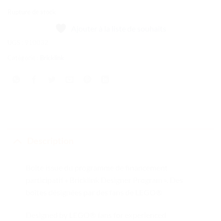
Rupture de stock
Ajouter à la liste de souhaits
UGS :
910032
Catégorie :
Bricklink
Description
Boîte issue du programme de financement
participatif « Bricklink Designer Program ». Des
boîtes désignées par des fans de LEGO®
Designed by LEGO® fans for experienced