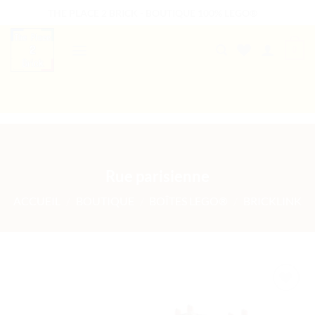
Passer
THE PLACE 2 BRICK - BOUTIQUE 100% LEGO®
au
contenu
0
B2B WELCOME
AUTRES PRESTATIONS
Rue parisienne
ACCUEIL
/
BOUTIQUE
/
BOÎTES LEGO®
/
BRICKLINK
Ajouter