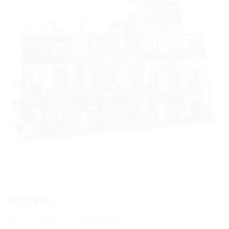
à la liste
de
souhaits
409,99
€
Rue parisienne | 910032 | LEGO