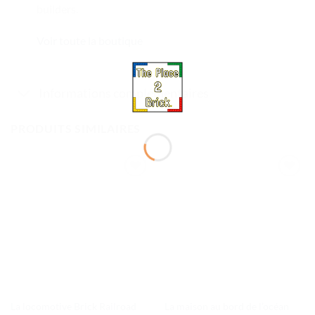
builders.
Voir toute la boutique
Informations complémentaires
PRODUITS SIMILAIRES
Ajouter
Ajouter
à la liste
à la liste
de
de
souhaits
souhaits
La locomotive Brick Railroad
La maison au bord de l’océan