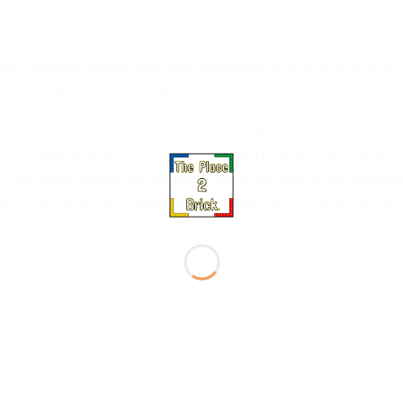
opres histoires épiques avec cette incroyable version en briques
que
Star Wars
™. Ce modèle possède de nombreux détails réalistes qui
 figurine LEGO, un espace à l’arrière pour R2-D2, des ailes qui se m
rrissage rétractable et 2 fusils à ressorts. Pour jouer et à exposer
 son sabre laser, Princesse Leia et Général Dodonna, plus un dro
 recrée en briques des vaisseaux, véhicules, lieux et personnages
rmais le thème le plus populaire du groupe avec des idées cadeaux