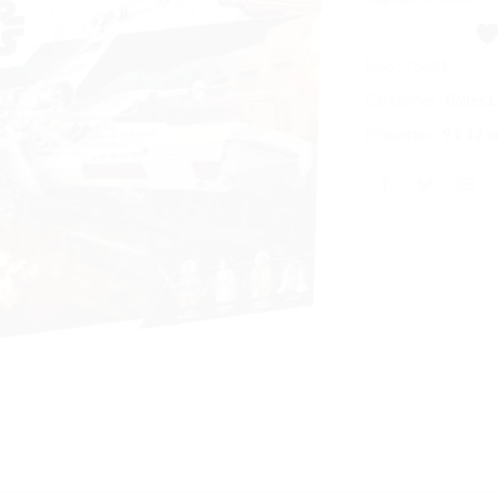
souhaits
UGS :
75301
Catégories :
Boîtes
Étiquettes :
9 à 12 a