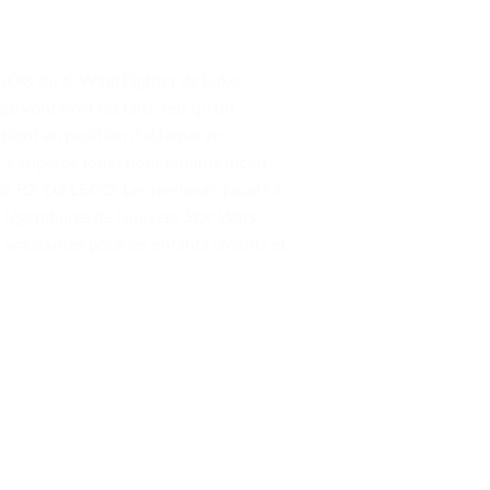
 LEGO® du X-Wing Fighter de Luke
 vont ravir les fans, tels qu’un
ettent en position d’attaque en
 Ce superbe jouet pour enfants inclut
ïde R2-D2 LEGO. Les meilleurs jouets à
 légendaires de l’univers
Star Wars
 amusantes pour les enfants créatifs et