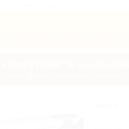
THE PLACE 2 BRICK - BOUTIQUE 100% LEGO®
B2B WELCOME
AUTRES PRESTATIONS
Le X-Wing Fighter™ de Luke Skywalke
ACCUEIL
/
BOUTIQUE
/
BOÎTES LEGO®
/
STAR WARS™
94,99
€
Ajouter
Le X-Wing Fighte
à la liste
de
Rupture de stock