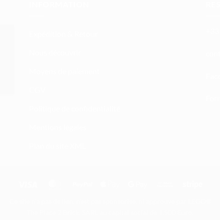
INFORMATION
RE
+33 
Expédition & Retour
Nous découvrir
atn
Moyens de paiement
Fac
CGV
Form
Politique de confidentialité
Mentions légales
Plan du site XML
Visa
MasterCard
PayPal
Apple
Google
Bank
Stripe
Pay
Pay
Transfer
Ce site n'a pas de lien, n'est pas sponsorisé, ni approuvé par LEGO®
The Place 2 Brick, SARL au capital social de 1.500 Euro.