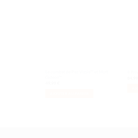
Ajouter
à la liste
de
souhaits
Le combat de Paz Vizsla™ et Moff
4 Pri
Gideon™
84,9
49,99
€
AJ
AJOUTER AU PANIER