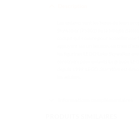
Description
Les enfants sont les héros de leurs pr
Skywalker (75301) de la trilogie classi
cockpit qui s’ouvre pour accueillir une
appuyant sur un bouton, un train d’atte
les figurines LEGO Luke Skywalker avec
construire pour enfants Le groupe LEGO
depuis 1999. LEGO
Star Wars
est déso
les adultes.
Informations complémentaires
PRODUITS SIMILAIRES