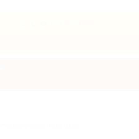
0
PANIER /
0,00
€
r
r™ de Luke Skywalker | 75301 | LEGO