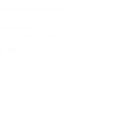
Ajouter à la liste de souhaits
 LEGO®
,
Star Wars™
ns
,
Produits LEGO® de collection