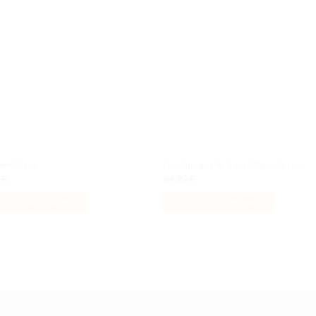
Ajouter
Ajou
à la liste
à la l
de
de
souhaits
souha
vet Drive
Le chasseur N-1 du Mandalorien
9
€
64,99
€
OUTER AU PANIER
AJOUTER AU PANIER