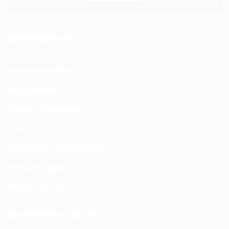
INFORMATION
Expédition & Retour
Nous découvrir
Moyens de paiement
CGV
Politique de confidentialité
Mentions légales
Plan du site XML
RESTONS EN CONTACT