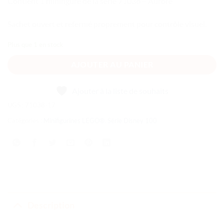
Contient 1 minifigure de la série 71038 – Aurore
Sachet ouvert et refermé proprement pour contrôle visuel.
Plus que 1 en stock
AJOUTER AU PANIER
Ajouter à la liste de souhaits
UGS :
71038-17
Catégories :
Minifigurines LEGO®
,
Série Disney 100
Description