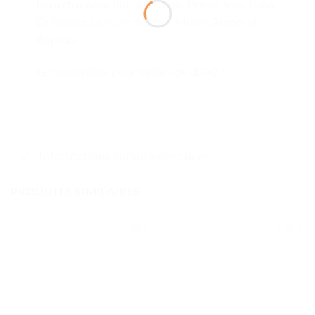
lapin chanceux, Robin des Bois, Prince Jean, Tiana,
Dr Facilier, La Reine de cœur, Mulan, Aurore et
Baymax.
Le cadeau idéal pour les fans de LEGO !
Informations complémentaires
PRODUITS SIMILAIRES
Ajouter
Ajouter
à la liste
à la liste
de
de
souhaits
souhaits