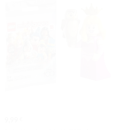
Ajouter
à la liste
de
souhaits
9,99
€