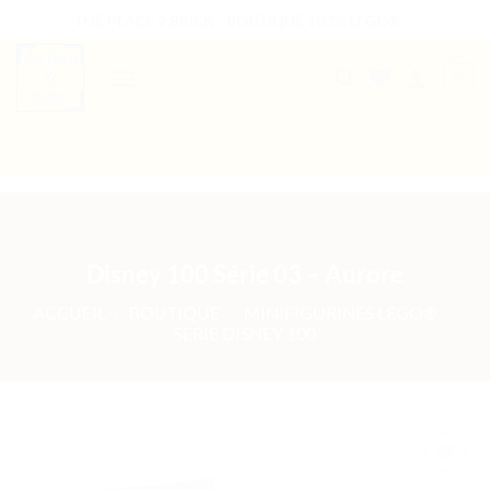
Passer
THE PLACE 2 BRICK - BOUTIQUE 100% LEGO®
au
contenu
0
B2B WELCOME
AUTRES PRESTATIONS
Disney 100 Série 03 – Aurore
ACCUEIL
/
BOUTIQUE
/
MINIFIGURINES LEGO®
/
SÉRIE DISNEY 100