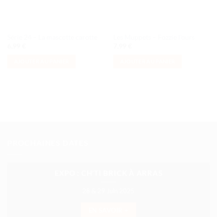
Série 24 – La mascotte carotte
Les Muppets – Fozzie l’ours
6,99
€
7,99
€
AJOUTER AU PANIER
AJOUTER AU PANIER
PROCHAINES DATES
EXPO : CH’TI BRICK À ARRAS
28 & 29 Juin 2025
EN SAVOIR +