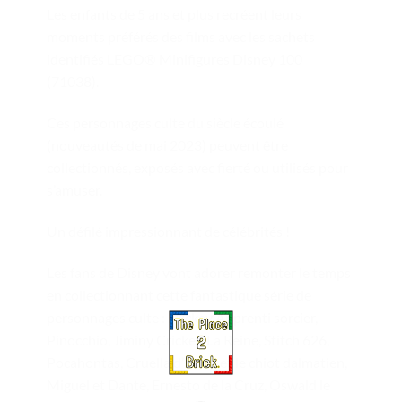
Les enfants de 5 ans et plus recréent leurs
moments préférés des films avec les sachets
identifiés LEGO® Minifigures Disney 100
(71038).
Ces personnages culte du siècle écoulé
(nouveautés de mai 2023) peuvent être
collectionnés, exposés avec fierté ou utilisés pour
s’amuser.
Un défilé impressionnant de célébrités !
Les fans de Disney vont adorer remonter le temps
en collectionnant cette fantastique série de
personnages culte : Mickey Apprenti sorcier,
Pinocchio, Jiminy Cricket, La Reine, Stitch 626,
Pocahontas, Cruella d’Enfer et le chiot dalmatien,
Miguel et Dante, Ernesto de la Cruz, Oswald le