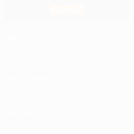
EN SAVOIR +
INFORMATION
Expédition & Retour
Nous découvrir
Moyens de paiement
CGV
Politique de confidentialité
Mentions légales
Plan du site XML