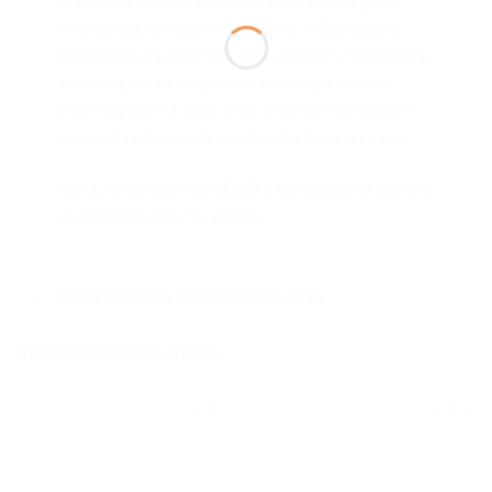
l’imposteur, le robot majordome, le Beetlezoid
extraterrestre, l’héroïne spatiale rétro, l’infirmière
androïde, le fan déguisé en soucoupe volante,
l’haltérophile M-Tron, le touriste extraterrestre,
Orion et l’astronaute qui marche dans l’espace.
Ces 12 minifigurines LEGO à collectionner partent
à l’aventure dans les étoiles.
Informations complémentaires
PRODUITS SIMILAIRES
Ajouter
Ajouter
à la liste
à la liste
de
de
souhaits
souhaits