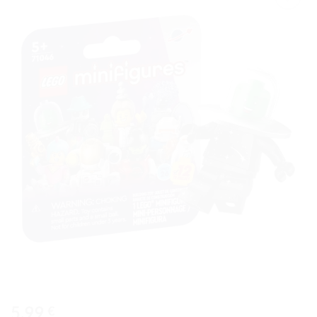
Ajouter
à la liste
de
souhaits
5,99
€