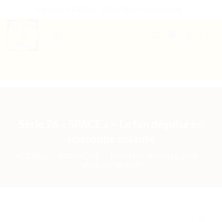
Passer
THE PLACE 2 BRICK - BOUTIQUE 100% LEGO®
au
contenu
0
B2B WELCOME
AUTRES PRESTATIONS
Série 26 « SPACE » – Le fan déguisé en
soucoupe volante
ACCUEIL
/
BOUTIQUE
/
MINIFIGURINES LEGO®
/
SÉRIE 26 "SPACE"