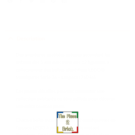
Description
Des aventures spatiales épiques attendent les
enfants dès 5 ans avec l’une des 12 figurines à
collectionner des boîtes identifiées LEGO®
Minifigures Série 26 – L’espace (71046).
Ces jouets détaillés peuvent compléter une
collection existante ou être utilisés pour décorer
une pièce ou pour jouer.
Chaque boîte inclut l’une des 12 minifigurines de
l’espace LEGO à collectionner : le mutant
Blacktron, l’exploratrice de la planète de glace,