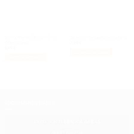
Série 2 Marvel Studio – Echo
Série 23 – Le capitaine du ferry
(Maya Lopez)
7,99
€
5,99
€
AJOUTER AU PANIER
AJOUTER AU PANIER
PROCHAINES DATES
EXPO : CH’TI BRICK À ARRAS
28 & 29 Juin 2025