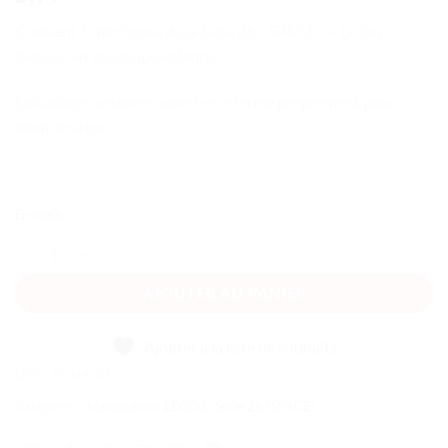
Contient 1 minifigure de la Série 26 « SPACE » – Le fan
déguisé en soucoupe volante
Emballage cartonné ouvert et refermé proprement pour
identification.
En stock
quantité de Série 26 "SPACE" - Le fan déguisé en soucoupe volante
AJOUTER AU PANIER
Ajouter à la liste de souhaits
UGS :
71046-07
Catégories :
Minifigurines LEGO®
,
Série 26 "SPACE"