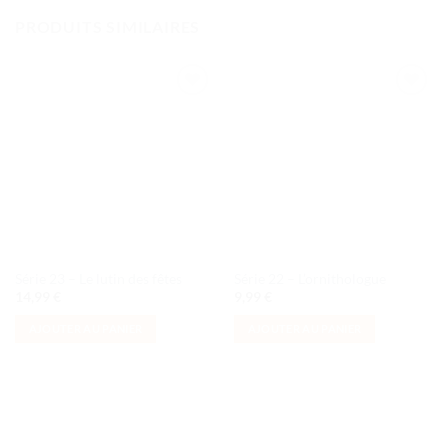
PRODUITS SIMILAIRES
Ajouter
Ajouter
à la liste
à la liste
de
de
souhaits
souhaits
Série 23 – Le lutin des fêtes
Série 22 – L’ornithologue
14,99
€
9,99
€
AJOUTER AU PANIER
AJOUTER AU PANIER