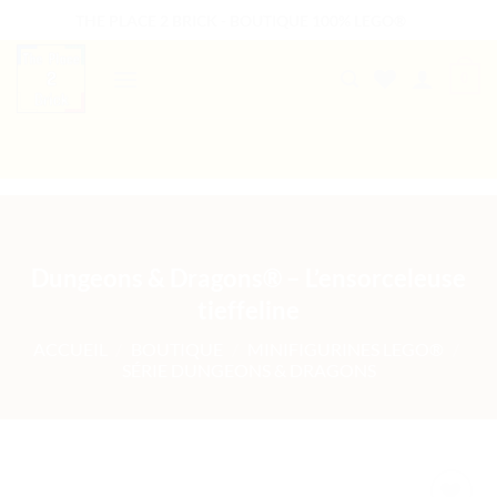
Passer
THE PLACE 2 BRICK - BOUTIQUE 100% LEGO®
au
contenu
0
B2B WELCOME
AUTRES PRESTATIONS
Dungeons & Dragons® – L’ensorceleuse
tieffeline
ACCUEIL
/
BOUTIQUE
/
MINIFIGURINES LEGO®
/
SÉRIE DUNGEONS & DRAGONS