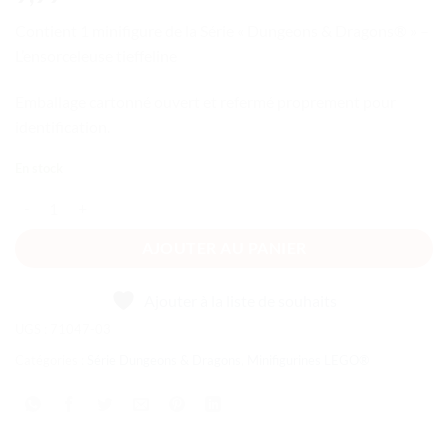
Contient 1 minifigure de la Série « Dungeons & Dragons® » –
L’ensorceleuse tieffeline
Emballage cartonné ouvert et refermé proprement pour
identification.
En stock
quantité de Dungeons & Dragons® - L’ensorceleuse tieffeline
AJOUTER AU PANIER
Ajouter à la liste de souhaits
UGS :
71047-03
Catégories :
Série Dungeons & Dragons
,
Minifigurines LEGO®