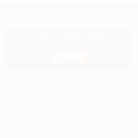
PROCHAINES DATES
EXPO : CH’TI BRICK À ARRAS
28 & 29 Juin 2025
EN SAVOIR +
INFORMATION
Expédition & Retour
Nous découvrir
Moyens de paiement