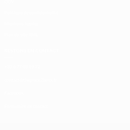
CGV
Politique de confidentialité
Mentions légales
Plan du site XML
RESTONS EN CONTACT
+33 6 77 08 69 72
atnoc
ht@tc
calpe
irb2e
rf.kc
Facebook
Formulaire de contact