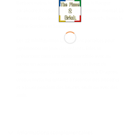
Barbare naine, le Paladin drakéide, le Ranger
aarakocre, l’Occultiste gith, le Flagelleur mental, La
Dame des Douleurs, Strahd von Zarovich, Tasha la
Reine Sorcière et Szass Tam.
Les 12 minifigurines LEGO sont parfaites pour
agrémenter les jeux des enfants. Elles se
présentent dans une boîte identifiée avec au
moins un accessoire réaliste et un livret de
collectionneur. Ce cadeau Dungeons & Dragons
unique invite les enfants à raconter des histoires
et à jouer pendant des heures, seuls ou avec des
amis.
Informations complémentaires