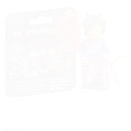
Ajouter
à la liste
de
souhaits
9,99
€