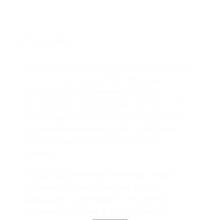
Description
Des aventures fantastiques attendent les enfants
dès 5 ans avec l’une des 12 minifigurines à
collectionner des boîtes surprise LEGO®
Minifigures Dungeons & Dragons® (71047). Ces
personnages du célèbre jeu peuvent compléter
une collection existante ou être utilisés pour
décorer une pièce ou mettre en scène des
combats.
Chaque boîte renferme une minifigurine LEGO
Dungeons & Dragons identifiée, sur 12
personnages à collectionner : l’Ensorceleuse
tieffeline, le Barde elfe, le Druide halfelin, la