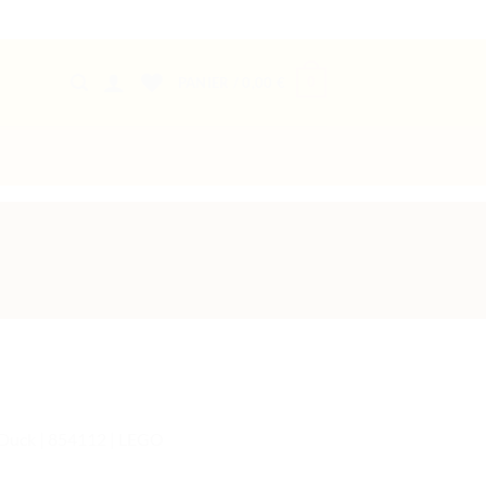
0
PANIER /
0,00
€
 Duck | 854112 | LEGO