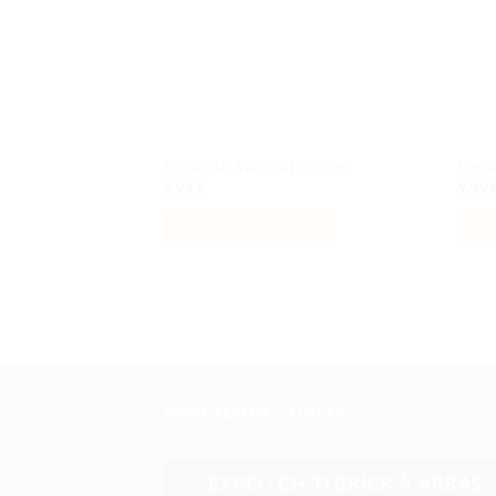
Porte-clés Winnie l’Ourson
Porte
9,99
€
9,99
AJOUTER AU PANIER
AJ
PROCHAINES DATES
EXPO : CH’TI BRICK À ARRAS