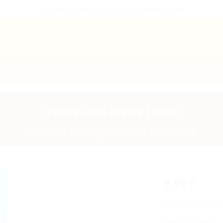
THE PLACE 2 BRICK - BOUTIQUE 100% LEGO®
B2B WELCOME
AUTRES PRESTATIONS
Porte-clés Daisy Duck
ACCUEIL
/
BOUTIQUE
/
PORTE-CLÉS LEGO®
9,99
€
Ajouter
Porte-clés Daisy
à la liste
de
Rupture de stock