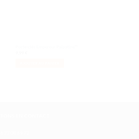
Porte-clés Empereur Palpatine™
Porte-clés Dark Vad
9,99
€
9,99
€
AJOUTER AU PANIER
AJOUTER AU PANI
STONS EN CONTACT
6 77 08 69 72