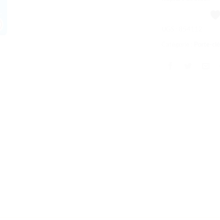
souhaits
UGS :
854112
Catégorie :
Porte-c