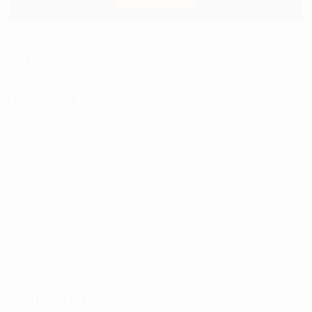
INFORMATION
Expédition & Retour
Nous découvrir
Moyens de paiement
CGV
Politique de confidentialité
Mentions légales
Plan du site XML
RESTONS EN CONTACT