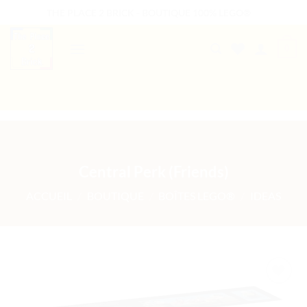
Passer
THE PLACE 2 BRICK - BOUTIQUE 100% LEGO®
au
contenu
0
B2B WELCOME
AUTRES PRESTATIONS
Central Perk (Friends)
ACCUEIL
/
BOUTIQUE
/
BOÎTES LEGO®
/
IDEAS
Ajouter