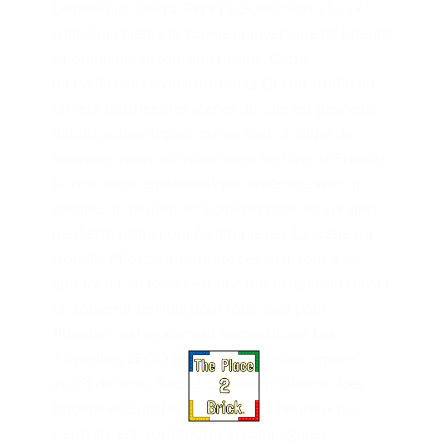
L’ensemble Central Perk LEGO® Ideas 21319
collector célèbre le 25ème anniversaire de Friends,
l’inoubliable sitcom américaine. Cette
merveilleuse reconstitution LEGO du studio où
ont été tournées les scènes du café est pleine de
détails authentiques, qui en font un objet de
souvenir incontournable pour les fans de Friends.
Le coin salon emblématique, aménagé avec un
canapé, un fauteuil et 2 chaises pour les six amis,
peut être retiré pour faciliter le jeu. La scène sur
laquelle Phoebe interprète ses chansons à la
guitare (et où Ross s’est une fois installé au clavier,
un souvenir terrible pour tous, sauf pour
Phoebe !) est également reconstituée. Les
7 figurines LEGO (nouveautés de septembre
2019) de Ross, Rachel, Chandler, Monica, Joey,
Phoebe et Gunther, le gérant malheureux du
Central Perk, sont toutes accompagnées