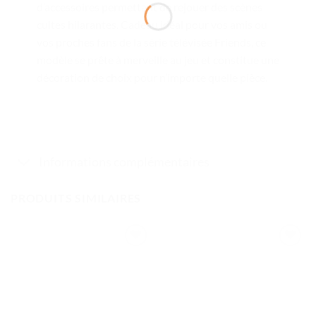
d’accessoires permettant de rejouer des scènes
cultes hilarantes. Cadeau idéal pour vos amis ou
vos proches fans de la série télévisée Friends, ce
modèle se prête à merveille au jeu et constitue une
décoration de choix pour n’importe quelle pièce.
Informations complémentaires
PRODUITS SIMILAIRES
Ajouter
Ajouter
à la liste
à la liste
de
de
souhaits
souhaits