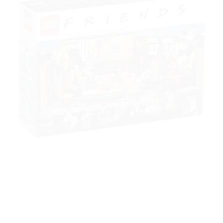
à la liste
de
souhaits