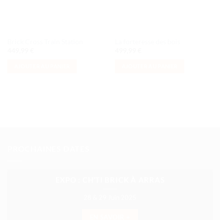
Brick Cross Train Station
La forteresse des bois
449,99
€
499,99
€
AJOUTER AU PANIER
AJOUTER AU PANIER
PROCHAINES DATES
EXPO : CH’TI BRICK À ARRAS
28 & 29 Juin 2025
EN SAVOIR +