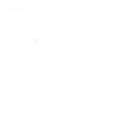
159,99
€
CENTRAL PERK | 21319 | LEGO®
Rupture de stock
Ajouter à la liste de souhaits
UGS :
21319
Catégories :
Boîtes LEGO®
,
Ideas
Étiquettes :
18 ans et +
,
Produits LEGO® de collection
Description